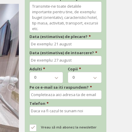
Data (estimativa) de plecare?
*
Data (estimativa) de intoarcere?
*
Adulti
*
Copii
*
0
0
Pe ce e-mail sa iti raspundem?
*
Telefon
*
Vreau să mă abonez la newsletter