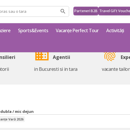
Parteneri B2B
Travel Gift Vouch
ziere
Sports&Events
Vacanțe Perfect Tour
Activități
business
fingerprint
nsilieri
Agentii
Exp
torii
in Bucuresti si in tara
vacante tailo
 dubla / mic dejun
anțe Vară 2026