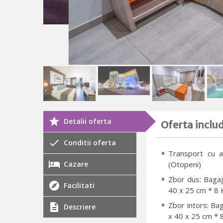
Detalii oferta
Oferta inclu
Conditii oferta
Transport cu a
Cazare
(Otopeni)
Zbor dus: Bagaj 
Facilitati
40 x 25 cm * 8 K
Zbor intors: Bag
Descriere
x 40 x 25 cm * 8