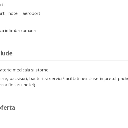
rt
rt - hotel - aeroport
ica in limba romana
clude
atorie medicala si storno
ale, bacsisuri, bauturi si servicii/facilitati neincluse in pretul pach
erta fiecarui hotel)
oferta