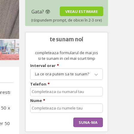
te sunam noi
completeaza formularul de mai jos
si te sunam in cel mai scurt timp
Interval orar
*
La ce ora putem sa te sunam?
Telefon
*
resti
Nume
*
 50 x
er 50