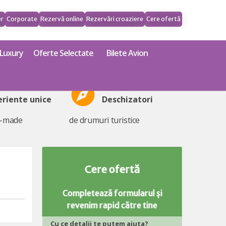
er
Corporate
Rezervă online
Rezervări croaziere
Cere ofertă
Luxury
Oferte Selectate
Bilete Avion
explore
eriente unice
Deschizatori
r-made
de drumuri turistice
Cere ofertă
Completează formularul și
revenim rapid către tine
Cu ce detalii te putem ajuta?