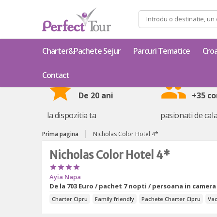
Caută
după:
Charter&Pachete Sejur
Parcuri Tematice
Croa
Contact
star
group
De 20 ani
+35 co
la dispozitia ta
pasionati de cala
Prima pagina
Nicholas Color Hotel 4*
Nicholas Color Hotel 4*




Ayia Napa
De la
703 Euro / pachet 7 nopti / persoana in camera
Charter Cipru
Family friendly
Pachete Charter Cipru
Vac