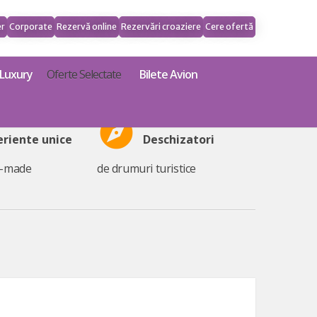
er
Corporate
Rezervă online
Rezervări croaziere
Cere ofertă
Luxury
Oferte Selectate
Bilete Avion
explore
eriente unice
Deschizatori
r-made
de drumuri turistice