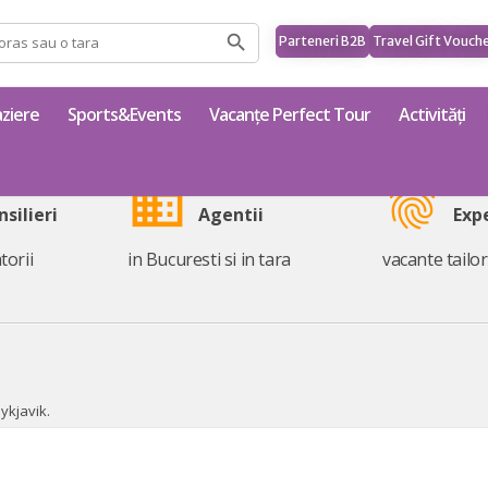
Parteneri B2B
Travel Gift Vouch
ziere
Sports&Events
Vacanțe Perfect Tour
Activități
business
fingerprint
nsilieri
Agentii
Exp
torii
in Bucuresti si in tara
vacante tailo
ykjavik.