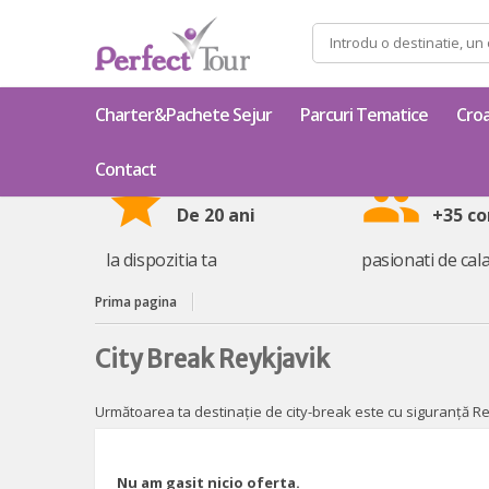
Caută
după:
Charter&Pachete Sejur
Parcuri Tematice
Croa
Contact
star
group
De 20 ani
+35 co
la dispozitia ta
pasionati de cala
Prima pagina
City Break Reykjavik
Următoarea ta destinație de city-break este cu siguranță Re
Nu am gasit nicio oferta.