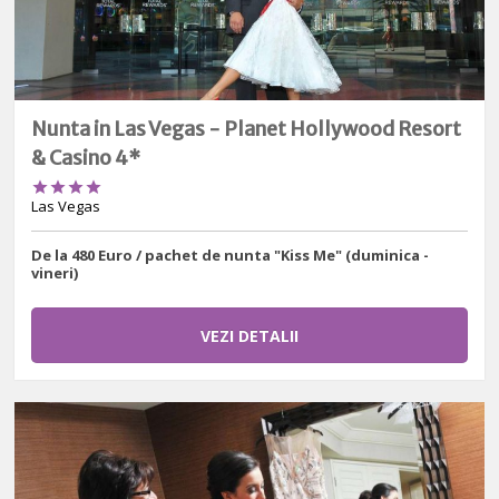
Nunta in Las Vegas - Planet Hollywood Resort
& Casino 4*




Las Vegas
De la 480 Euro / pachet de nunta "Kiss Me" (duminica -
vineri)
VEZI DETALII