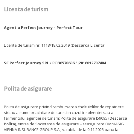
Licenta de turism
Agentia Perfect Journey – Perfect Tour
Licenta de turism nr: 1118/18.02.2019 (
Descarca Licenta
)
SC Perfect Journey SRL
/ RO
36570606
/ J
2016012707404
Polita de asigurare
Polita de asigurare privind rambursarea cheltuielilor de repatriere
si/sau a sumelor achitate de turisti in cazul insolventei sau a
falimentului agentiei de turism: Polita de asigurare I59095 (
Descarca
Polita
), emisa de Societatea de asigurare – reasigurare OMNIASIG
VIENNA INSURANCE GROUP S.A., valabila de la 9.11.2025 pana la