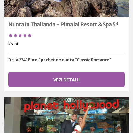
Nunta in Thailanda - Pimalai Resort & Spa 5*





Krabi
De la 2340 Euro / pachet de nunta "Classic Romance"
VEZI DETALII