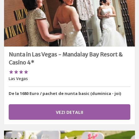
Nunta in Las Vegas - Mandalay Bay Resort &
Casino 4*




Las Vegas
De la 1680 Euro / pachet de nunta basic (duminica - joi)
VEZI DETALII