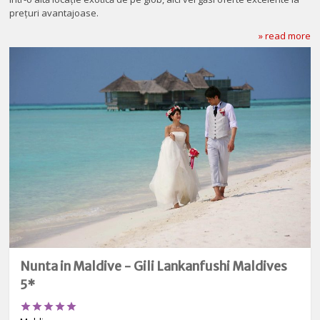
prețuri avantajoase.
» read more
Nunta in Maldive - Gili Lankanfushi Maldives
5*




