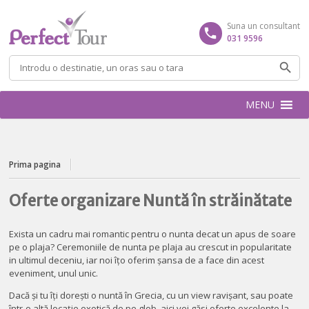
Suna un consultant
031 9596
Caută
după:
MENU
Prima pagina
Oferte organizare Nuntă în străinătate
Exista un cadru mai romantic pentru o nunta decat un apus de soare
pe o plaja? Ceremoniile de nunta pe plaja au crescut in popularitate
in ultimul deceniu, iar noi îțo oferim șansa de a face din acest
eveniment, unul unic.
Dacă și tu îți dorești o nuntă în Grecia, cu un view ravișant, sau poate
într-o altă locație exotică de pe glob, aici vei găsi oferte excelente la