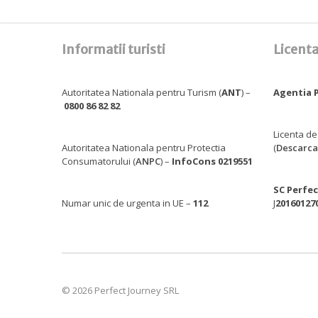
Informatii turisti
Licenta
Autoritatea Nationala pentru Turism (
ANT
) –
Agentia P
0800 86 82 82
Licenta de
Autoritatea Nationala pentru Protectia
(
Descarca
Consumatorului (
ANPC
) –
InfoCons 0219551
SC Perfec
Numar unic de urgenta in UE –
112
J
20160127
© 2026 Perfect Journey SRL