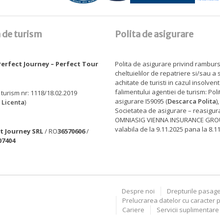
 de turism
Polita de asigurare
erfect Journey – Perfect Tour
Polita de asigurare privind rambur
cheltuielilor de repatriere si/sau a
achitate de turisti in cazul insolven
falimentului agentiei de turism: Pol
 turism nr: 1118/18.02.2019
asigurare I59095 (
Descarca Polita
)
 Licenta
)
Societatea de asigurare – reasigur
OMNIASIG VIENNA INSURANCE GROU
valabila de la 9.11.2025 pana la 8.1
t Journey SRL
/ RO
36570606
/
07404
Despre noi
Drepturile pasage
Prelucrarea datelor cu caracter 
Cariere
Servicii suplimentare