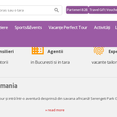
Parteneri B2B
Travel Gift Vouch
ziere
Sports&Events
Vacanțe Perfect Tour
Activități
business
fingerprint
nsilieri
Agentii
Exp
torii
in Bucuresti si in tara
vacante tailo
rmania
ur și intră într-o aventură desprinsă din savana africană! Serengeti Park 
» read more