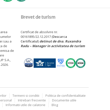
Brevet de turism
sarea
Certificat de absolvire nr.
 sumelor
00161895/22.12.2017 (
Descarca
tei sau a
Certificatul
)
detinut de dna. Ruxandra
ita de
Radu – Manager in activitatea de turism
, emisa de
are
P S.A.,
1.2026.
rilor
Termeni si conditii
Politica de confidentialitate
personal
Intrebari frecvente
Documente utile
Informatii utile de calatorie
Blog