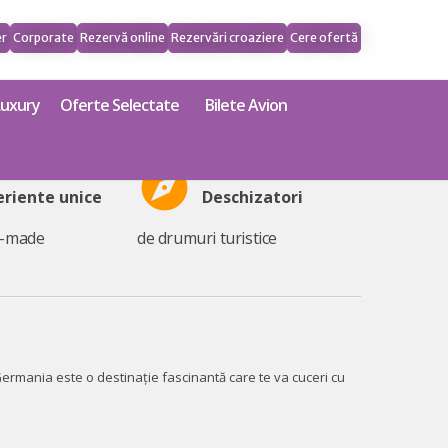
er
Corporate
Rezervă online
Rezervări croaziere
Cere ofertă
Luxury
Oferte Selectate
Bilete Avion
explore
eriente unice
Deschizatori
r-made
de drumuri turistice
Germania este o destinație fascinantă care te va cuceri cu