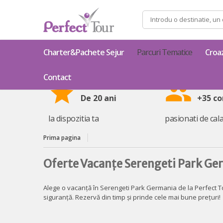
Caută
după:
Charter&Pachete Sejur
Parcuri Tematice
Croa
Contact
star
group
De 20 ani
+35 co
la dispozitia ta
pasionati de cala
Prima pagina
Oferte Vacanțe Serengeti Park Ge
Alege o vacanță în Serengeti Park Germania de la Perfect To
siguranță. Rezervă din timp și prinde cele mai bune prețuri!