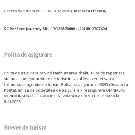
Licenta de turism nr: 1118/18.02.2019 (
Descarca Licenta
)
SC Perfect Journey SRL
/ RO
36570606
/ J
2016012707404
Polita de asigurare
Polita de asigurare privind rambursarea cheltuielilor de repatriere
si/sau a sumelor achitate de turisti in cazul insolventei sau a
falimentului agentiei de turism: Polita de asigurare I59095 (
Descarca
Polita
), emisa de Societatea de asigurare – reasigurare OMNIASIG
VIENNA INSURANCE GROUP S.A., valabila de la 9.11.2025 pana la
8.11.2026.
Brevet de turism