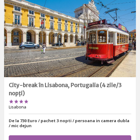
City-break în Lisabona, Portugalia (4 zile/3
nopți)




Lisabona
De la 730 Euro / pachet 3 nopti / persoana in camera dubla
/ mic dejun