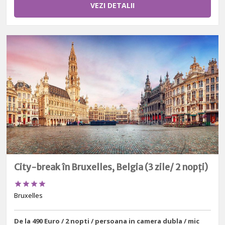
VEZI DETALII
City-break în Bruxelles, Belgia (3 zile/ 2 nopți)




Bruxelles
De la 490 Euro / 2 nopti / persoana in camera dubla / mic