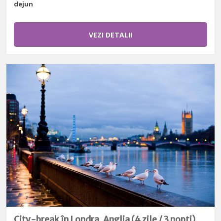
dejun
VEZI DETALII
City-break în Londra, Anglia (4 zile / 3 nopți)