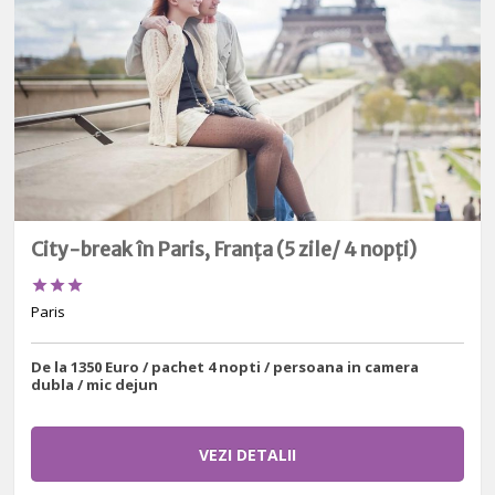
City-break în Paris, Franța (5 zile/ 4 nopți)



Paris
De la 1350 Euro / pachet 4 nopti / persoana in camera
dubla / mic dejun
VEZI DETALII