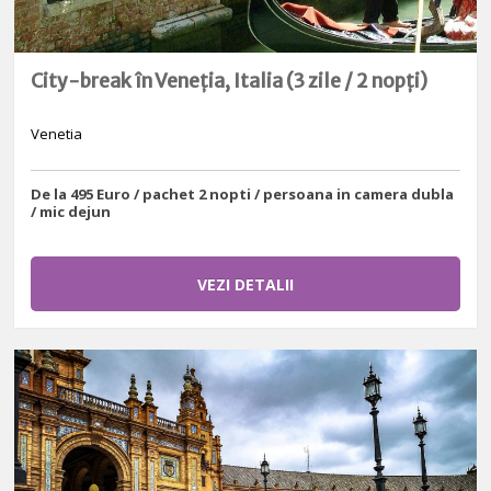
City-break în Veneția, Italia (3 zile / 2 nopți)
Venetia
De la 495 Euro / pachet 2 nopti / persoana in camera dubla
/ mic dejun
VEZI DETALII