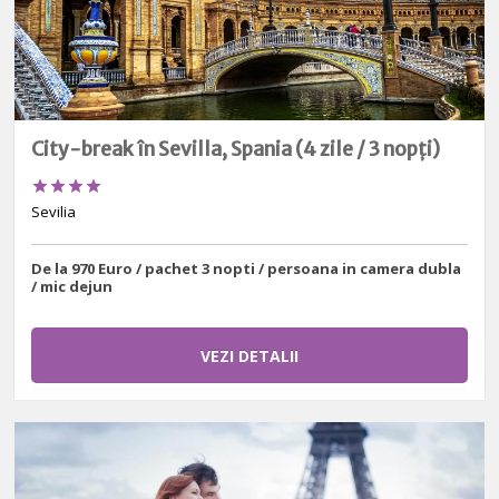
City-break în Sevilla, Spania (4 zile / 3 nopți)




Sevilia
De la 970 Euro / pachet 3 nopti / persoana in camera dubla
/ mic dejun
VEZI DETALII