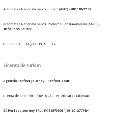
Autoritatea Nationala pentru Turism (
ANT
) –
0800 86 82 82
Autoritatea Nationala pentru Protectia Consumatorului (
ANPC
) –
InfoCons 0219551
Numar unic de urgenta in UE –
112
Licenta de turism
Agentia Perfect Journey – Perfect Tour
Licenta de turism nr: 1118/18.02.2019 (
Descarca Licenta
)
SC Perfect Journey SRL
/ RO
36570606
/ J
2016012707404