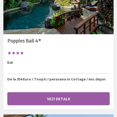
Poppies Bali 4*




Bali
De la 354 Euro / 7 nopti / persoana in Cottage / mic dejun
VEZI DETALII