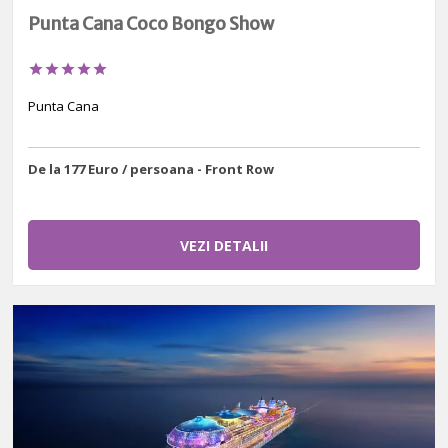
Punta Cana Coco Bongo Show





Punta Cana
De la 177 Euro / persoana - Front Row
VEZI DETALII