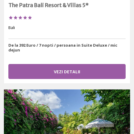
The Patra Bali Resort & Villas 5*





Bali
De la 392 Euro / 7 nopti / persoana in Suite Deluxe / mic
dejun
VEZI DETALII