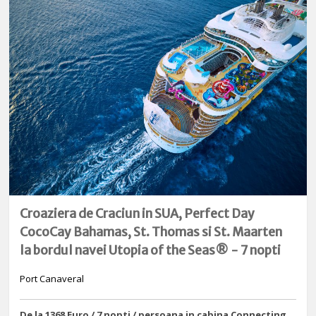
Croaziera de Craciun in SUA, Perfect Day
CocoCay Bahamas, St. Thomas si St. Maarten
la bordul navei Utopia of the Seas® - 7 nopti
Port Canaveral
De la 1368 Euro / 7 nopti / persoana in cabina Connecting