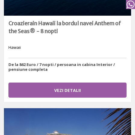
Croazierain Hawaii la bordul navei Anthem of
the Seas® - 8 nopti
Hawaii
De la 862 Euro / 7 nopti / persoana in cabina Interior /
pensiune completa
VEZI DETALII