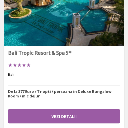
Bali Tropic Resort & Spa 5*





Bali
De la 377 Euro / 7 nopti / persoana in Deluxe Bungalow
Room / mic dejun
VEZI DETALII