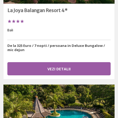
La Joya Balangan Resort 4*




Bali
De la 325 Euro / 7 nopti / persoana in Deluxe Bungalow /
mic dejun
VEZI DETALII