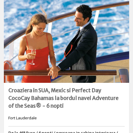
Croaziera in SUA, Mexic si Perfect Day
CocoCay Bahamas la bordul navei Adventure
of the Seas® - 6 nopti
Fort Lauderdale
De la 468 Euro / 6 nopti / persoana in cabina interioara /