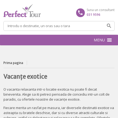
Suna un consultant
031 9596
Caută
după:
MENU
Prima pagina
Vacanțe exotice
O vacanta relaxanta intr-o locatie exotica nu poate fi decat
binevenita. Alege sa iti petreci perioada de concediu intr-un colt de
paradis, cu ofertele noastre de vacanțe exotice.
Fiecare merita un rasfat pe masura, iar diversele destinatii exotice va
asteapta cu bratele deschise, dar si cu diverse atractii culturale si
culinare, astfel ca delectarea si relaxarea sa fie complete. Ofertele