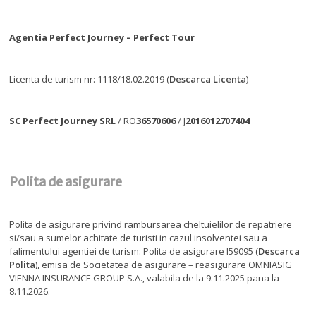
Agentia Perfect Journey – Perfect Tour
Licenta de turism nr: 1118/18.02.2019 (
Descarca Licenta
)
SC Perfect Journey SRL
/ RO
36570606
/ J
2016012707404
Polita de asigurare
Polita de asigurare privind rambursarea cheltuielilor de repatriere
si/sau a sumelor achitate de turisti in cazul insolventei sau a
falimentului agentiei de turism: Polita de asigurare I59095 (
Descarca
Polita
), emisa de Societatea de asigurare – reasigurare OMNIASIG
VIENNA INSURANCE GROUP S.A., valabila de la 9.11.2025 pana la
8.11.2026.