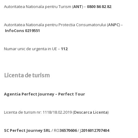
Autoritatea Nationala pentru Turism (
ANT
) –
0800 86 82 82
Autoritatea Nationala pentru Protectia Consumatorului (
ANPC
) –
InfoCons 0219551
Numar unic de urgenta in UE –
112
Licenta de turism
Agentia Perfect Journey – Perfect Tour
Licenta de turism nr: 1118/18.02.2019 (
Descarca Licenta
)
SC Perfect Journey SRL
/ RO
36570606
/ J
2016012707404