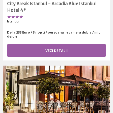
City Break Istanbul - Arcadia Blue Istanbul
Hotel 4*




Istanbul
De la 233 Euro / 3 nopti / persoana in camera dubla / mic
dejun
VEZI DETALII