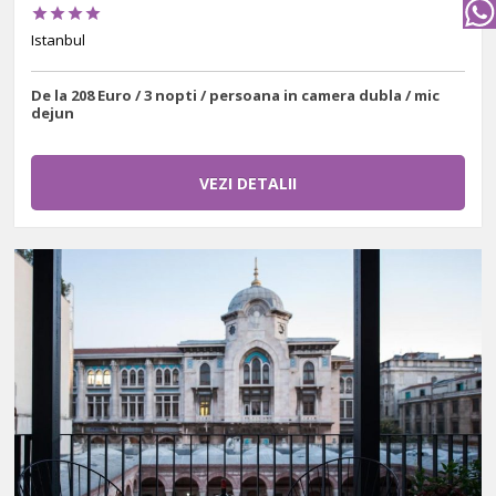




Istanbul
De la 208 Euro / 3 nopti / persoana in camera dubla / mic
dejun
VEZI DETALII