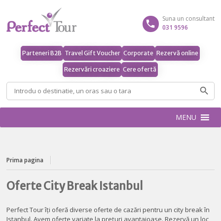
Suna un consultant
031 9596
Parteneri B2B
Travel Gift Voucher
Corporate
Rezervă online
Rezervări croaziere
Cere ofertă
Caută
după:
MENU
Prima pagina
Oferte City Break Istanbul
Perfect Tour îți oferă diverse oferte de cazări pentru un city break în
Istanbul. Avem oferte variate la prețuri avantajoase. Rezervă un loc