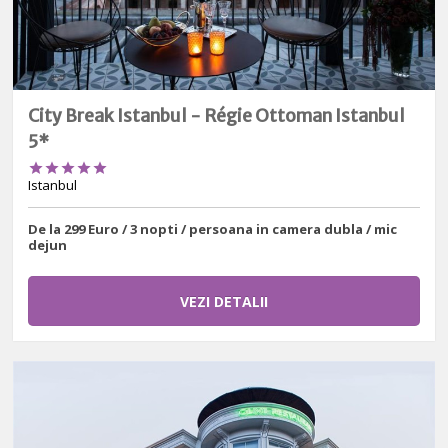
City Break Istanbul - Régie Ottoman Istanbul
5*





Istanbul
De la 299 Euro / 3 nopti / persoana in camera dubla / mic
dejun
VEZI DETALII