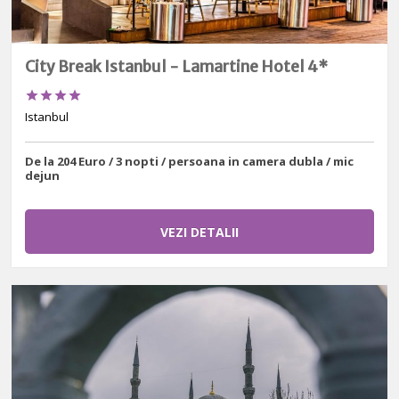
City Break Istanbul - Lamartine Hotel 4*




Istanbul
De la 204 Euro / 3 nopti / persoana in camera dubla / mic
dejun
VEZI DETALII