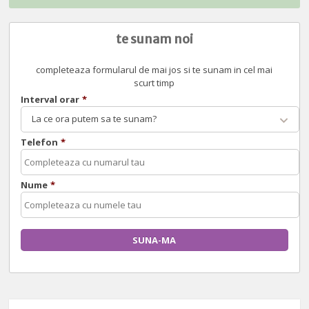
te sunam noi
completeaza formularul de mai jos si te sunam in cel mai
scurt timp
Interval orar
*
La ce ora putem sa te sunam?
Telefon
*
Nume
*