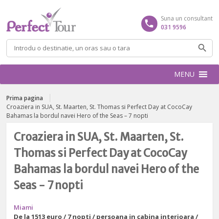
Suna un consultant
031 9596
Caută
după:
MENU
Prima pagina
Croaziera in SUA, St. Maarten, St. Thomas si Perfect Day at CocoCay
Bahamas la bordul navei Hero of the Seas – 7 nopti
Croaziera in SUA, St. Maarten, St.
Thomas si Perfect Day at CocoCay
Bahamas la bordul navei Hero of the
Seas - 7 nopti
Miami
De la
1513 euro / 7 nopti / persoana in cabina interioara /