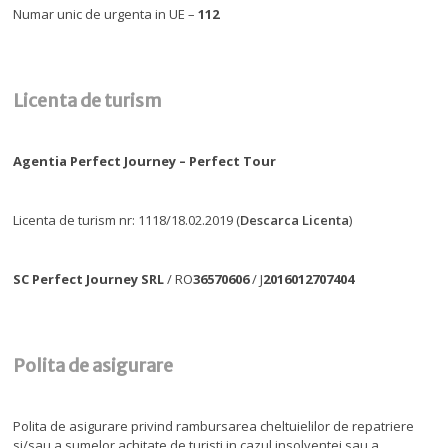
Numar unic de urgenta in UE –
112
Licenta de turism
Agentia Perfect Journey – Perfect Tour
Licenta de turism nr: 1118/18.02.2019 (
Descarca Licenta
)
SC Perfect Journey SRL
/ RO
36570606
/ J
2016012707404
Polita de asigurare
Polita de asigurare privind rambursarea cheltuielilor de repatriere
si/sau a sumelor achitate de turisti in cazul insolventei sau a