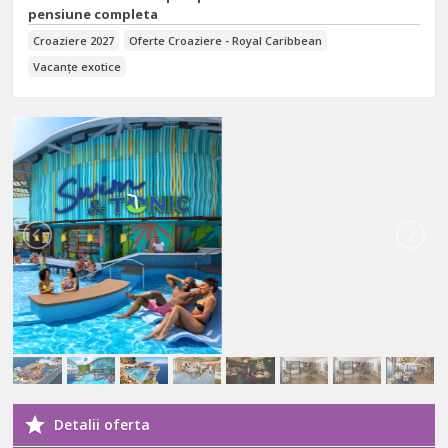
pensiune completa
Croaziere 2027
Oferte Croaziere - Royal Caribbean
Vacanțe exotice
Detalii oferta