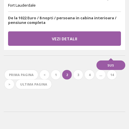
Fort Lauderdale
De la 1022 Euro / 8 nopti / persoana in cabina interioara /
pensiune completa
VEZI DETALII
SUS
PRIMA PAGINA
<
1
2
3
4
…
14
>
ULTIMA PAGINA