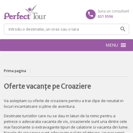
Suna un consultant
031 9596
Caută
după:
MENU
Prima pagina
Oferte vacanțe pe Croaziere
Va asteptam cu oferte de croaziere pentru a trai clipe de neuitat in
locuri incantatoare si pline de aventura.
Destinate turistilor care nu se dau in laturi de la nimic pentru a
petrece o adevarata vacanta de vis, croazierele sunt una dintre cele
mai fascinante si extravagante tipuri de calatorie si vacanta din lume.
Navele de croaziera sunt adevarate palate plutitoare, iar pasagerii