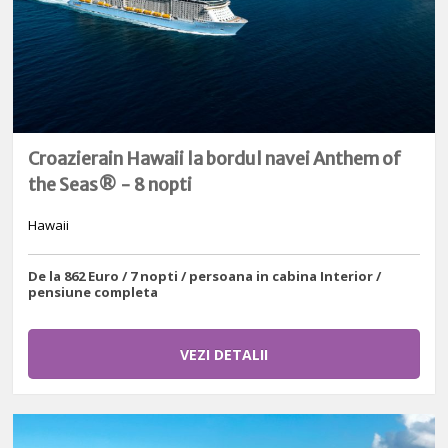
Croazierain Hawaii la bordul navei Anthem of
the Seas® - 8 nopti
Hawaii
De la 862 Euro / 7 nopti / persoana in cabina Interior /
pensiune completa
VEZI DETALII