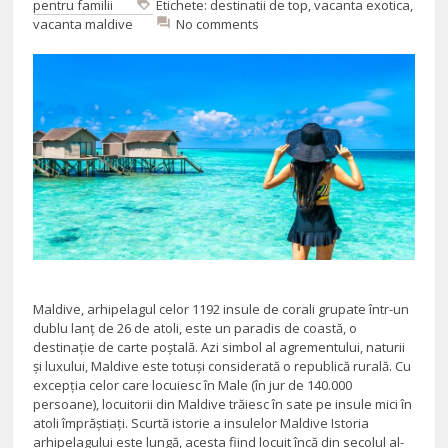
pentru familii
Etichete:
destinatii de top
,
vacanta exotica
,
vacanta maldive
No comments
Maldive, arhipelagul celor 1192 insule de corali grupate într-un
dublu lanț de 26 de atoli, este un paradis de coastă, o
destinație de carte poștală. Azi simbol al agrementului, naturii
și luxului, Maldive este totuși considerată o republică rurală. Cu
excepția celor care locuiesc în Male (în jur de 140.000
persoane), locuitorii din Maldive trăiesc în sate pe insule mici în
atoli împrăștiați. Scurtă istorie a insulelor Maldive Istoria
arhipelagului este lungă, acesta fiind locuit încă din secolul al-