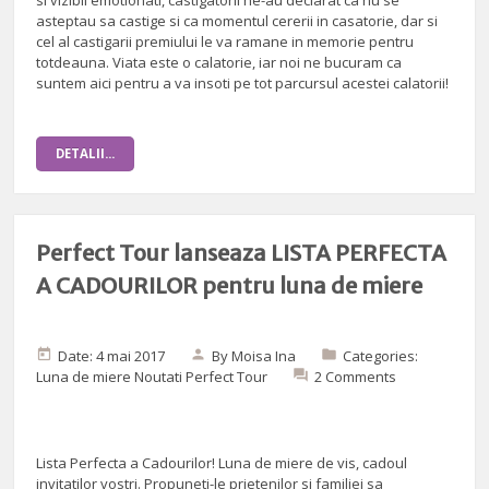
si vizibil emotionati, castigatorii ne-au declarat ca nu se
asteptau sa castige si ca momentul cererii in casatorie, dar si
cel al castigarii premiului le va ramane in memorie pentru
totdeauna. Viata este o calatorie, iar noi ne bucuram ca
suntem aici pentru a va insoti pe tot parcursul acestei calatorii!
DETALII...
Perfect Tour lanseaza LISTA PERFECTA
A CADOURILOR pentru luna de miere
Date: 4 mai 2017
By
Moisa Ina
Categories:
Luna de miere
Noutati Perfect Tour
2 Comments
Lista Perfecta a Cadourilor! Luna de miere de vis, cadoul
invitatilor vostri. Propuneti-le prietenilor si familiei sa