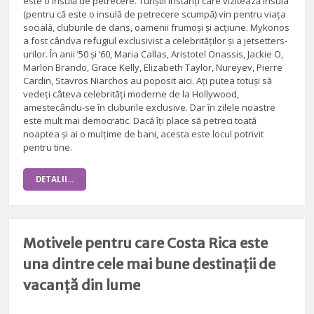
este o insulă de petrecere. Turiștii înstăriți care vizitează insula
(pentru că este o insulă de petrecere scumpă) vin pentru viața
socială, cluburile de dans, oamenii frumoși și acțiune. Mykonos
a fost cândva refugiul exclusivist a celebrităților și a jetsetters-
urilor. În anii ’50 și ’60, Maria Callas, Aristotel Onassis, Jackie O,
Marlon Brando, Grace Kelly, Elizabeth Taylor, Nureyev, Pierre
Cardin, Stavros Niarchos au poposit aici. Ați putea totuși să
vedeți câteva celebrități moderne de la Hollywood,
amestecându-se în cluburile exclusive. Dar în zilele noastre
este mult mai democratic. Dacă îți place să petreci toată
noaptea și ai o mulțime de bani, acesta este locul potrivit
pentru tine.
DETALII...
Motivele pentru care Costa Rica este
una dintre cele mai bune destinații de
vacanță din lume