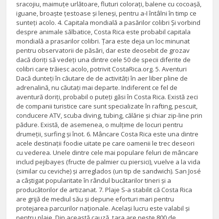
sracojiu, maimuțe urlătoare, fluturi colorați, balene cu cocoașă,
iguane, broaște țestoase și leneși, pentru a-I întâlni în timp ce
sunteți acolo. 4. Capitala mondială a pasărilor colibri Și vorbind
despre animale sălbatice, Costa Rica este probabil capitala
mondială a prasarilor colibri. Țara este deja un loc minunat
pentru observatorii de păsări, dar este deosebit de grozav
dacă doriți să vedeți una dintre cele 50 de specii diferite de
colibri care trăiesc acolo, potrivit CostaRica.org. 5. Aventuri
Dacă dunteți în căutare de de activități în aer liber pline de
adrenalină, nu căutați mai departe. Indiferent ce fel de
aventură doriți, probabil o puteți găsi în Costa Rica. Există zeci
de companii turistice care sunt specializate în rafting, pescuit,
conducere ATV, scuba diving, tubing, călărie și chiar zip-line prin
pădure. Există, de asemenea, o mulțime de locuri pentru
drumeții, surfing și înot. 6. Mâncare Costa Rica este una dintre
acele destinații foodie uitate pe care oamenii le trec deseori
cu vederea. Unele dintre cele mai populare feluri de mâncare
includ pejibayes (fructe de palmier cu piersici), vuelve a la vida
(similar cu ceviche) și arreglados (un tip de sandwich). San José
a câștigat popularitate în rândul bucătarilor tineri și a
producătorilor de artizanat. 7. Plaje S-a stabilit că Costa Rica
are grijă de mediul său și depune eforturi mari pentru
protejarea parcurilor naționale. Același lucru este valabil și
pentru plaje. Din această cauză, țara are peste 800 de