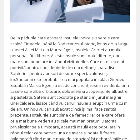
De la pădurile care acoperă insulele Ionice și soarele care
scaldă Cicladele, până la Dodecanesul istoric, întins de-a lungul
coastei Asiei Mici din Marea Egee, insulele Greciei au multe
personalități diferite. Aceste insule sunt toate diferite, dar
toate sunt populare în rândul vizitatorilor. Care este cea mai
potrivită pentru tine, depinde de cum definești paradisul.
Santorini: pentru apusuri de soare spectaculoase și
luxSantorini este probabil cea mai populară insulă a Greciei.
Situată în Marea Egee, la est de continent, iese în evidenta prin
casele sale albe orbitoare, obloanele și acoperișurile albastre
și pastelate. Satele sunt cocoțate pe stânci în jurul marginii
unei caldere, lăsate când vulcanul insulei a erupt în urmă cu mii
de ani. Un nou vulcan subacvatic încă își mai face simțită
prezența. Hotelurile sunt pline de farmec, iar cele care oferă
cele mai bune vederi au și cele mai mari prețuri. Datorită
priveliștilor sale uimitoare, această insulă este populară în
rândul celor care petrec luna de miere și poate fi foarte
aglomerată când marile nave de croazieră își debarcă miile de