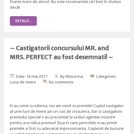
foarte mare de alcool. Nu este recomandat să-l beți în shoturi
decât
DETALII...
– Castigatorii concursului MR. and
MRS. PERFECT au fost desemnati! –
Date: 16 mai 2017
By
Moisa Ina
Categories:
Luna de miere
No comments
Ei au venit cu iubirea, noi am venit cu premiile! Cuplul castigator
al unei luni de miere pe un vas de croaziera, dar si castigatorii
premiului special s-au prezentat la sediul agentiei noastre
pentru a-si ridica premiul! Ziua in care perechile si-au primit
premiile a fost cu adevarat impresionanta. Coplesiti de bucurie