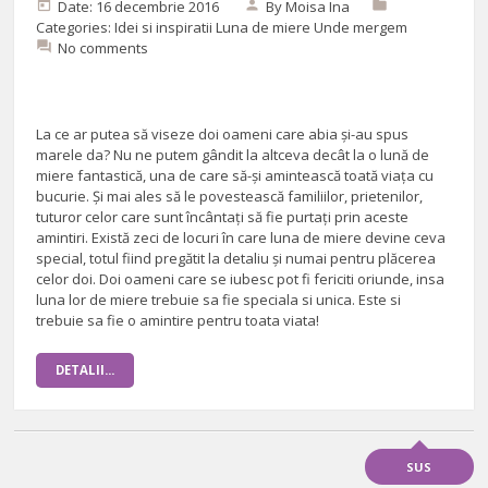
Date: 16 decembrie 2016
By
Moisa Ina
Categories:
Idei si inspiratii
Luna de miere
Unde mergem
No comments
La ce ar putea să viseze doi oameni care abia și-au spus
marele da? Nu ne putem gândit la altceva decât la o lună de
miere fantastică, una de care să-și amintească toată viața cu
bucurie. Și mai ales să le povestească familiilor, prietenilor,
tuturor celor care sunt încântați să fie purtați prin aceste
amintiri. Există zeci de locuri în care luna de miere devine ceva
special, totul fiind pregătit la detaliu și numai pentru plăcerea
celor doi. Doi oameni care se iubesc pot fi fericiti oriunde, insa
luna lor de miere trebuie sa fie speciala si unica. Este si
trebuie sa fie o amintire pentru toata viata!
DETALII...
SUS