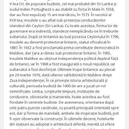
V-lea î.H. de popoare budiste, cel mai probabil din Sri Lanka și
sudul Indiei. Portughezii s-au stabilit cu forța în Male în 1558,
dar au fost expulzați 15 ani mai târziu, în 1573. În secolul al
XVII-lea, insulele s-au aflat sub protecția conducătorilor
olandezi din Ceylon (Sri Lanka). Cu toate acestea, forma lor de
guvernare era indirectă, olandezii neimplicându-se în treburile
sultanului. După ce britanicii au luat posesia Ceylonului în 1796,
insulele au devenit protectorat britanic, statut oficializat în
1887. În 1932 a fost proclamată prima constituție democratică în
Maldive, dar țara a rămas sub protectorar britanic. În 1965,
Insulele Maldive au obținut independența politică deplină față
de britanici, iar în 1968 a fost inaugurată o nouă republică, iar
sultanatul a fost desființat. Ultimele trupe britanice au plecat
pe 29 martie 1976, dată ulterior sărbătorită în Maldive drept
Ziua Independenței. În ce privește istoria arhitecturală și
culturală, perioada budistă de 1400 de ani a jucat un rol
semnificativ. Limba, scripturile timpurii, instituțiile de
conducere, obiceiurile și manierele, toate acestea au fost
fondate în centrele budiste. De asemenea, orientarea după
cele patru puncte cardinale, cu poartă principală orientată spre
est, dar și forma de mandală, ambele de inspirație budistă, pot
fi ușor observate la construcții. În ultimele decenii, hotelurile
din stațiuni au adoptat o arhitectură diferită, menită să ofere