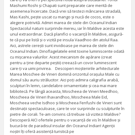
Mashumi Roshi și Chapati sunt preparate care merită de
asemenea încercate. Dacă vrei să testezi mâncarea stradală,
Mas Kashi, pește uscat cu mango și nucă de cocos, este o
alegere potrivită. Admiri marea de stele din Oceanul Indian
Spectacolul naturii surprinde mereu, iar în Maldive acesta este
unul extraordinar. Dacă planifici o vacanță în Maldive, asigură-
te că pui pe listă și o vizită pe insula Vaadhoo din atolul Raa.
Aici, astrele cerești sunt invidioase pe marea de stele din
Oceanul Indian. Dinoflagelatele emit toxine luminiscente odată
cu mișcarea valurilor. Acest mecanism de apărare (creat
pentru a ține departe peștii) creează un covor luminescent
care-ți va uimi privirea. Descoperi moștenirile arhitecturale
Marea Moschee de Vineri domină orizontul orașului Male cu
domul său auriu strălucitor. Aici poți admira caligrafia arabă,
sculpturi în lemn, candelabre ornamentate și cea mai mare
bibliotecă. Pe lângă aceasta, Moscheea de Vineri Meedhoo,
Moscheea de Vineri Ihavandhoo, Moscheea Male Eid,
Moscheea veche Isdhoo și Moscheea Fenfushi de Vineri sunt
destinații spectaculoase, care te vor surprinde cu sculpturile în
pietre de corali. Te-am convins că trebuie să vizitezi Maldive?
Descoperă AICI ofertele pentru o vacanță de vis în Maldive și
bucură-te de paradisul insular din Oceanul Indian! Agenții
noștri îți oferă asistență turistică pe