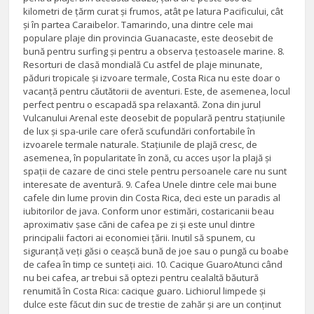
kilometri de țărm curat și frumos, atât pe latura Pacificului, cât
și în partea Caraibelor. Tamarindo, una dintre cele mai
populare plaje din provincia Guanacaste, este deosebit de
bună pentru surfing și pentru a observa țestoasele marine. 8.
Resorturi de clasă mondială Cu astfel de plaje minunate,
păduri tropicale și izvoare termale, Costa Rica nu este doar o
vacanță pentru căutătorii de aventuri. Este, de asemenea, locul
perfect pentru o escapadă spa relaxantă. Zona din jurul
Vulcanului Arenal este deosebit de populară pentru stațiunile
de lux și spa-urile care oferă scufundări confortabile în
izvoarele termale naturale. Stațiunile de plajă cresc, de
asemenea, în popularitate în zonă, cu acces ușor la plajă și
spații de cazare de cinci stele pentru persoanele care nu sunt
interesate de aventură. 9. Cafea Unele dintre cele mai bune
cafele din lume provin din Costa Rica, deci este un paradis al
iubitorilor de java. Conform unor estimări, costaricanii beau
aproximativ șase căni de cafea pe zi și este unul dintre
principalii factori ai economiei țării. Inutil să spunem, cu
siguranță veți găsi o ceașcă bună de joe sau o pungă cu boabe
de cafea în timp ce sunteți aici. 10. Cacique GuaroAtunci când
nu bei cafea, ar trebui să optezi pentru cealaltă băutură
renumită în Costa Rica: cacique guaro. Lichiorul limpede și
dulce este făcut din suc de trestie de zahăr și are un conținut