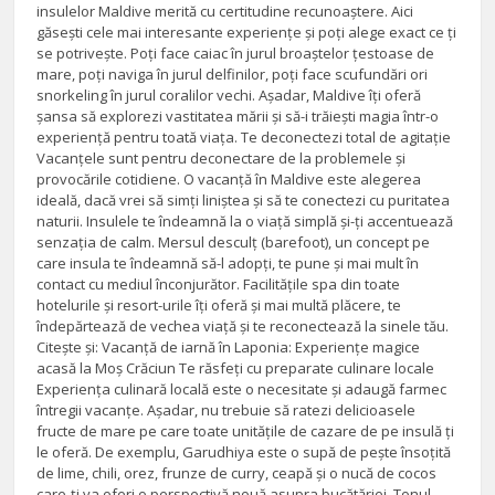
insulelor Maldive merită cu certitudine recunoaștere. Aici
găsești cele mai interesante experiențe și poți alege exact ce ți
se potrivește. Poți face caiac în jurul broaștelor țestoase de
mare, poți naviga în jurul delfinilor, poți face scufundări ori
snorkeling în jurul coralilor vechi. Așadar, Maldive îți oferă
șansa să explorezi vastitatea mării și să-i trăiești magia într-o
experiență pentru toată viața. Te deconectezi total de agitație
Vacanțele sunt pentru deconectare de la problemele și
provocările cotidiene. O vacanță în Maldive este alegerea
ideală, dacă vrei să simți liniștea și să te conectezi cu puritatea
naturii. Insulele te îndeamnă la o viață simplă și-ți accentuează
senzația de calm. Mersul desculț (barefoot), un concept pe
care insula te îndeamnă să-l adopți, te pune și mai mult în
contact cu mediul înconjurător. Facilitățile spa din toate
hotelurile și resort-urile îți oferă și mai multă plăcere, te
îndepărtează de vechea viață și te reconectează la sinele tău.
Citește și: Vacanță de iarnă în Laponia: Experiențe magice
acasă la Moș Crăciun Te răsfeți cu preparate culinare locale
Experiența culinară locală este o necesitate și adaugă farmec
întregii vacanțe. Așadar, nu trebuie să ratezi delicioasele
fructe de mare pe care toate unitățile de cazare de pe insulă ți
le oferă. De exemplu, Garudhiya este o supă de pește însoțită
de lime, chili, orez, frunze de curry, ceapă și o nucă de cocos
care-ți va oferi o perspectivă nouă asupra bucătăriei. Tonul