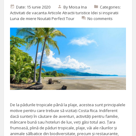
Date: 15 iunie 2020
By
Moisa Ina
Categories:
Activitati de vacanta
Articole
Atractii turistice
Idei si inspiratii
Luna de miere
Noutati Perfect Tour
No comments
De la pădurile tropicale până la plaje, acestea sunt principalele
motive pentru care trebuie să vizitați Costa Rica. Indiferent
dacă sunteți în căutare de aventuri, activități pentru familie,
mâncare bună sau hoteluri de lux, veți găsi totul aici. Țara
frumoasă, plină de păduri tropicale, plaje, văi ale râurilor și
animale sălbatice din biodiversitate, precum și restaurante,