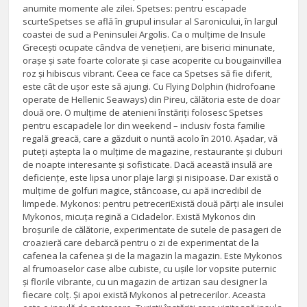
anumite momente ale zilei. Spetses: pentru escapade
scurteSpetses se află în grupul insular al Saronicului, în largul
coastei de sud a Peninsulei Argolis. Ca o mulțime de Insule
Grecești ocupate cândva de venețieni, are biserici minunate,
orașe și sate foarte colorate și case acoperite cu bougainvillea
roz și hibiscus vibrant. Ceea ce face ca Spetses să fie diferit,
este cât de ușor este să ajungi. Cu Flying Dolphin (hidrofoane
operate de Hellenic Seaways) din Pireu, călătoria este de doar
două ore. O mulțime de atenieni înstăriți folosesc Spetses
pentru escapadele lor din weekend – inclusiv fosta familie
regală greacă, care a găzduit o nuntă acolo în 2010. Așadar, vă
puteți aștepta la o mulțime de magazine, restaurante și cluburi
de noapte interesante și sofisticate. Dacă această insulă are
deficiențe, este lipsa unor plaje largi și nisipoase. Dar există o
mulțime de golfuri magice, stâncoase, cu apă incredibil de
limpede. Mykonos: pentru petreceriExistă două părți ale insulei
Mykonos, micuța regină a Cicladelor. Există Mykonos din
broșurile de călătorie, experimentate de sutele de pasageri de
croazieră care debarcă pentru o zi de experimentat de la
cafenea la cafenea și de la magazin la magazin. Este Mykonos
al frumoaselor case albe cubiste, cu ușile lor vopsite puternic
și florile vibrante, cu un magazin de artizan sau designer la
fiecare colț. Și apoi există Mykonos al petrecerilor. Aceasta