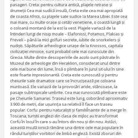
pasageri. Creta: pentru cultura antică, plajele retrase și
drumeții Cea mai sudică insulă, Creta este cea mai apropiată
de coasta Africii, cu plajele sale sudice la Marea Libiei. Este cea
mai mare, cu multe orașe și cetăți venețiene, o coastă lungă și
o coloană montană de la est la vest. Plajele variază de la
întinderi lungi de nisip moale – Elafonissi, Potamos, Plakias și
Preveli – până la mici golfuri secrete, iubite de snorkelers și
nudiști. Săpăturile arheologice uriașe de la Knossos, capitala
civilizației minoice, sunt probabil cele mai cunoscute din
Grecia. Multe dintre descoperirile de acolo sunt păstrate în
Muzeul de arheologie din Heraklion, considerat unul dintre
cele mai bune din lume, însă o plimbare în jurul sit-ului în sine
este foarte impresionantă. Creta este cunoscută și pentru
cheiurile sale dramatice care se încrucișează pe coloana
muntoasă. Ele variază de la provocări aride, stâncoase, la
pasaje subtropicale umbrite. Cea mai cunoscută plimbare este
pe Cheiurile Samariei. Traseul este lung, coborând aproximativ
3.900 de metri, dar ușurința sa relativă îl face un traseu
popular. Corfu: pentru naturaliști și familiiÎnainte de a merge în
Toscana, turiștii englezi din clasa de mijloc au transformat
Corfu în locul în care s-au întors din nou și din nou. Astăzi,
această insulă ionică rămâne una dintre cele mai populare în
rândul turiștilor vorbitori de limbă engleză. Există zboruri din