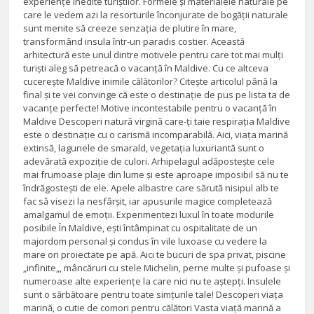
experiențe inedite turiștilor. Formele și materialele naturale pe
care le vedem azi la resorturile înconjurate de bogății naturale
sunt menite să creeze senzația de plutire în mare,
transformând insula într-un paradis costier. Această
arhitectură este unul dintre motivele pentru care tot mai mulți
turiști aleg să petreacă o vacanță în Maldive. Cu ce altceva
cucerește Maldive inimile călătorilor? Citește articolul până la
final și te vei convinge că este o destinație de pus pe lista ta de
vacanțe perfecte! Motive incontestabile pentru o vacanță în
Maldive Descoperi natură virgină care-ți taie respirația Maldive
este o destinație cu o carismă incomparabilă. Aici, viața marină
extinsă, lagunele de smarald, vegetația luxuriantă sunt o
adevărată expoziție de culori. Arhipelagul adăpostește cele
mai frumoase plaje din lume și este aproape imposibil să nu te
îndrăgostești de ele. Apele albastre care sărută nisipul alb te
fac să visezi la nesfârșit, iar apusurile magice completează
amalgamul de emoții. Experimentezi luxul în toate modurile
posibile În Maldive, ești întâmpinat cu ospitalitate de un
majordom personal și condus în vile luxoase cu vedere la
mare ori proiectate pe apă. Aici te bucuri de spa privat, piscine
„infinite„, mâncăruri cu stele Michelin, perne multe și pufoase și
numeroase alte experiențe la care nici nu te aștepți. Insulele
sunt o sărbătoare pentru toate simțurile tale! Descoperi viața
marină, o cutie de comori pentru călători Vasta viață marină a