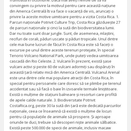
frumoasă în octombrie. Dacă mai aveți nevoie de să vă
convingem cu privire la motivul pentru care această națiune
din America Centrală îti va face o vacanță de vis, aruncați o
privire la aceste motive uimitoare pentru a vizita Costa Rica. 1.
Parcuri naționale Potrivit Culture Trip, Costa Rica găzduiește 27
de parcuri naționale și cinci la sută din biodiversitatea lumii.
Dar nu toate sunt doar jungle. Sunt, de asemenea, mlaștini,
recifuri de corali, păduri uscate și păduri tropicale. Unul dintre
cele mai bune lucruri de făcut în Costa Rica este să faceți o
excursie pe unul dintre aceste terenuri protejate, în special
Tenorio Volcano National Park, unde puteți vedea uimitoarea
cascadă din Rio Celeste. 2. Vulcanii În prezent, există șase
vulcani activi și peste 60 de vulcani adormiți sau dispăruți în
această țară relativ mică din America Centrală. Vulcanul Arenal
este una dintre cele mai populare atracții din Costa Rica, în
special pentru persoanele care doresc să se plimbe pe terenul
accidentat sau să facă o baie în izvoarele termale liniștitoare.
Există o mulțime de stațiuni balneare și resorturi care profită
de apele calde naturale. 3. Biodiversitate Potrivit
CostaRica.org, peste 30 la sută din țară este dedicată parcurilor
naționale, ceea ce înseamnă că există o mulțime de locuri
pentru că populațiile de animale să prospere. Și aproape
oriunde te duci, trebuie să descoperi niște animale sălbatice.
Există peste 500.000 de specii de animale, inclusiv macaw