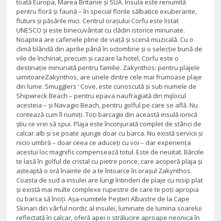
toată Europa, Marea Britanie și SUA. Insula este renumită
pentru floră și faună – în special florile sălbatice exuberante,
fluturii și păsările mici. Centrul orașului Corfu este listat
UNESCO și este binecuvântat cu clădiri istorice minunate.
Noaptea are cafenele pline de viață și scenă muzicală. Cu o
climă blândă din aprilie până în octombrie și o selecție bună de
vile de închiriat, precum și cazare la hotel, Corfu este o
destinație minunată pentru familie. Zakynthos: pentru plajele
uimitoareZakynthos, are unele dintre cele mai frumoase plaje
din lume. Smugglers ‘ Cove, este cunoscută și sub numele de
Shipwreck Beach – pentru epava naufragiată din mijlocul
acesteia – și Navagio Beach, pentru golful pe care se află. Nu
contează cum îl numiți. Toți barcagiii din această insulă ionică
știu ce vrei să spui. Plaja este înconjurată complet de stânci de
calcar alb și se poate ajunge doar cu barca. Nu există servicii și
nicio umbră – doar ceea ce aduceți cu voi – dar experiența
acestui loc magnific compensează totul. Este de neuitat. Bărcile
te lasă în golful de cristal cu pietre ponce, care acoperă plaja și
așteaptă o oră înainte de a te întoarce în orașul Zakynthos.
Coasta de sud a insulei are lungi întinderi de plaje cu nisip plat
și există mai multe complexe rupestre de care te poți apropia
cu barca să înoți. Așa-numitele Peșteri Albastre de la Cape
Skinari din vârful nordic al insulei, luminate de lumina soarelui
reflectată în calcar, oferă apei o strălucire aproape neonica în