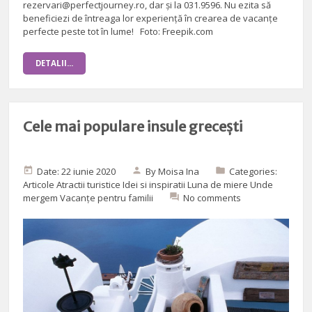
rezervari@perfectjourney.ro, dar și la 031.9596. Nu ezita să
beneficiezi de întreaga lor experiență în crearea de vacanțe
perfecte peste tot în lume! Foto: Freepik.com
DETALII...
Cele mai populare insule grecești
Date: 22 iunie 2020
By
Moisa Ina
Categories:
Articole
Atractii turistice
Idei si inspiratii
Luna de miere
Unde
mergem
Vacanțe pentru familii
No comments