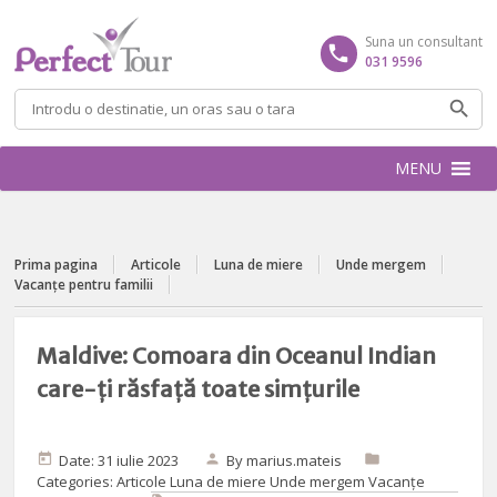
Suna un consultant
031 9596
Caută
după:
MENU
Prima pagina
Articole
Luna de miere
Unde mergem
Vacanțe pentru familii
Maldive: Comoara din Oceanul Indian
care-ți răsfață toate simțurile
Date: 31 iulie 2023
By
marius.mateis
Categories:
Articole
Luna de miere
Unde mergem
Vacanțe