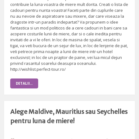
contribuie la luna voastra de miere mult dorita. Creati o lista de
cadouri pentru nunta voastra! Faceti parte din cuplurile care
nu au nevoie de aspiratoare sau mixere, dar care viseaza la
dragoste intr-un paradis indepartat? Va propunem o idee
fantastica si un mod politicos de a cere cadouri in bani care sa
acopere costurile lunii de miere, dar si o cale inedita pentru
invitati de a vi le oferi. In loc de masina de spalat, vesela si
tigai, va veti bucura de un sejur de lux, in loc de lenjerie de pat,
veti petrece prima noapte a lunii de miere intr-un hotel
exclusivist; in loc de un prajitor de paine, vei lua micul dejun
privind rasaritul soarelui deasupra oceanului.
http://wishlist.perfect-tour.ro/
DETALII...
Alege Maldive, Mauritius sau Seychelles
pentru luna de miere!