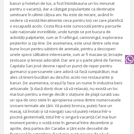
baruri și hoteluri de lux, a fost întotdeauna un loc minunat
pentru o vacanță, dar a câștigat popularitate ca destinație
uimitoare în ultimii câțiva ani. Nu este de mirare, având în
vedere că există literalmente ceva pentru toți cei care planifică
o escapadă acolo. Costa Rica este cunoscută pentru parcurile
sale naționale incredibile, unde turiștii se pot bucura de
activități palpitante, cum ar fi raftingul, canioningul, explorarea
peșterilor și zip-line. De asemenea, este unul dintre cele mai
bune locuri pentru iubitorii de animale, pentru a descoperi
unele specii sălbatice interesante, cum ar fi macaw-șii, broaște
țestoase și leneșii adorabili. Dar are și o parte plină de farmec.
Capitala San José devine rapid un punct de reper pentru
gurmanzi și persoanele care adoră să facă cumpărături, mai
ales că tinerii bucătari au deschis acolo noi restaurante și
baruri. De asemenea, orașul își face un nume în industria berii
artizanale. Și dacă doriți doar să vă relaxați, nu există un loc
mai bun pentru a merge decât o stațiune de plajă curată sau
un spa de cinci stele în apropierea uneia dintre numeroasele
izvoare termale ale țării. Vă puteți bronza, puteți face un
masaj, să înotați și să navigați sau vă puteți relaxa într-o
piscină geotermală, totul într-o singură vacanță.Cel mai bun
moment pentru o vizită este în general între decembrie și
aprilie, deși partea din Caraibe a țării este deosebit de