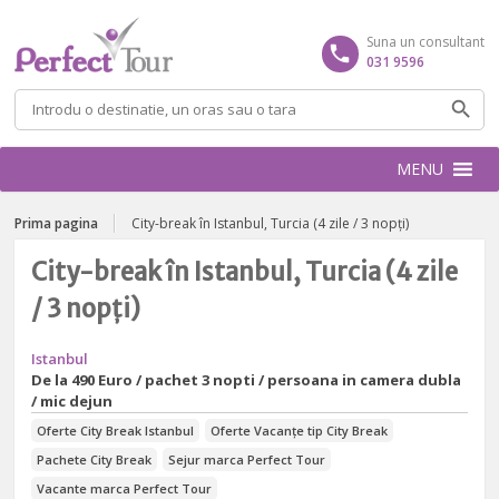
Suna un consultant
031 9596
Caută
după:
MENU
Prima pagina
City-break în Istanbul, Turcia (4 zile / 3 nopți)
City-break în Istanbul, Turcia (4 zile
/ 3 nopți)
Istanbul
De la
490 Euro / pachet 3 nopti / persoana in camera dubla
/ mic dejun
Oferte City Break Istanbul
Oferte Vacanțe tip City Break
Pachete City Break
Sejur marca Perfect Tour
Vacante marca Perfect Tour