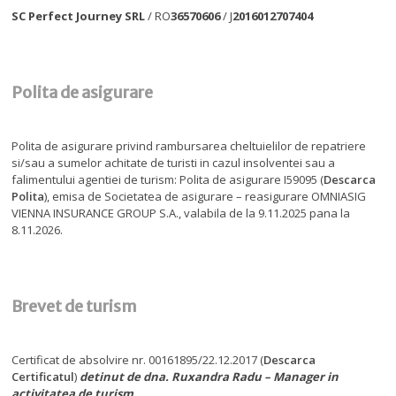
SC Perfect Journey SRL
/ RO
36570606
/ J
2016012707404
Polita de asigurare
Polita de asigurare privind rambursarea cheltuielilor de repatriere
si/sau a sumelor achitate de turisti in cazul insolventei sau a
falimentului agentiei de turism: Polita de asigurare I59095 (
Descarca
Polita
), emisa de Societatea de asigurare – reasigurare OMNIASIG
VIENNA INSURANCE GROUP S.A., valabila de la 9.11.2025 pana la
8.11.2026.
Brevet de turism
Certificat de absolvire nr. 00161895/22.12.2017 (
Descarca
Certificatul
)
detinut de dna. Ruxandra Radu – Manager in
activitatea de turism