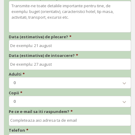
Data (estimativa) de plecare?
*
Data (estimativa) de intoarcere?
*
Adulti
*
0
Copii
*
0
Pe ce e-mail sa iti raspundem?
*
Telefon
*