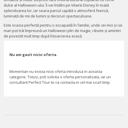
dulce al Halloween-ului. Îi vei întâlni pe Vilainii Disney în toată
splendoarea lor, iar seara parcul capătă o atmosferă feerică,
luminată de mii de lumini și decoruri spectaculoase.
Este ocazia perfectă pentru o escapadă în familie, unde cei mici și cei
mari pot trăi împreună un Halloween plin de magie, râsete și amintiri
de povestit mult timp după întoarcerea acasă.
Nu am gasit nicio oferta.
Momentan nu exista nicio oferta introdusa in aceasta
categorie. Totusi, poti solicita o oferta personalizata, iar un
consultant Perfect Tour te va contacta in cel mai scurt timp.