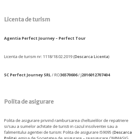
Licenta de turism
Agentia Perfect Journey – Perfect Tour
Licenta de turism nr: 1118/18.02.2019 (
Descarca Licenta
)
SC Perfect Journey SRL
/ RO
36570606
/ J
2016012707404
Polita de asigurare
Polita de asigurare privind rambursarea cheltuielilor de repatriere
si/sau a sumelor achitate de turisti in cazul insolventei sau a
falimentului agentiei de turism: Polita de asigurare I59095 (
Descarca
Polita
), emisa de Societatea de asigurare – reasigurare OMNIASIG