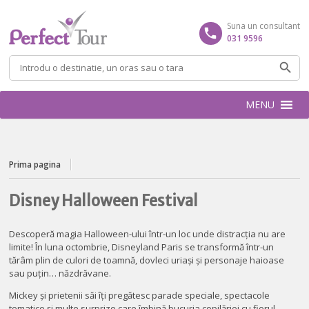
Suna un consultant
031 9596
Caută
după:
MENU
Prima pagina
Disney Halloween Festival
Descoperă magia Halloween-ului într-un loc unde distracția nu are
limite! În luna octombrie, Disneyland Paris se transformă într-un
tărâm plin de culori de toamnă, dovleci uriași și personaje haioase
sau puțin… năzdrăvane.
Mickey și prietenii săi îți pregătesc parade speciale, spectacole
tematice și multe surprize care îmbină bucuria copilăriei cu fiorul