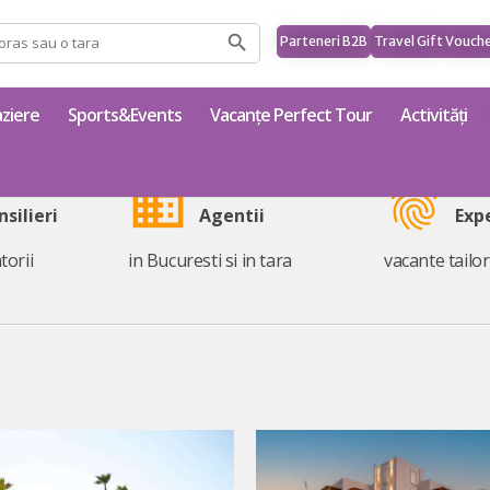
Parteneri B2B
Travel Gift Vouch
ziere
Sports&Events
Vacanțe Perfect Tour
Activități
business
fingerprint
nsilieri
Agentii
Exp
torii
in Bucuresti si in tara
vacante tailo