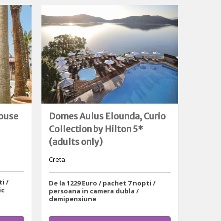
House
Domes Aulus Elounda, Curio
Collection by Hilton 5*
(adults only)
Creta
i /
De la 1229 Euro / pachet 7 nopti /
ic
persoana in camera dubla /
demipensiune