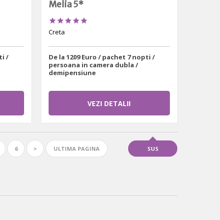
Melia 5*





Creta
i /
De la 1209 Euro / pachet 7 nopti /
persoana in camera dubla /
demipensiune
VEZI DETALII
6
>
ULTIMA PAGINA
SUS