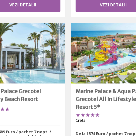
VEZI DETALII
VEZI DETALII
 Palace Grecotel
Marine Palace & Aqua P
y Beach Resort
Grecotel All In Lifestyle
Resort 5*







Creta
689 Euro / pachet 7 nopti /
De la 1574 Euro / pachet 7 nopt