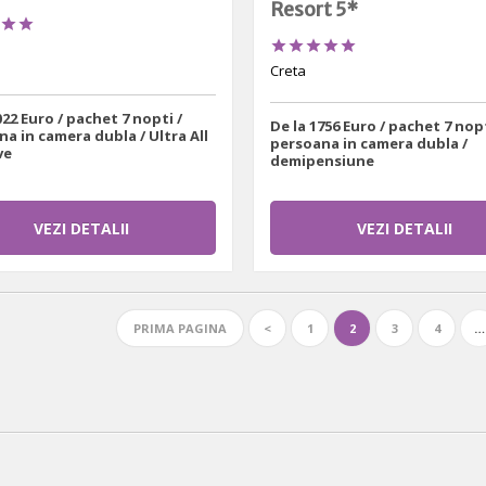
Resort 5*







Creta
022 Euro / pachet 7 nopti /
De la 1756 Euro / pachet 7 nopt
a in camera dubla / Ultra All
persoana in camera dubla /
ve
demipensiune
VEZI DETALII
VEZI DETALII
PRIMA PAGINA
<
1
2
3
4
…