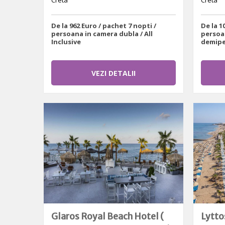
Creta
Creta
De la 962 Euro / pachet 7 nopti /
De la 1
persoana in camera dubla / All
persoa
Inclusive
demipe
VEZI DETALII
Glaros Royal Beach Hotel (
Lytto