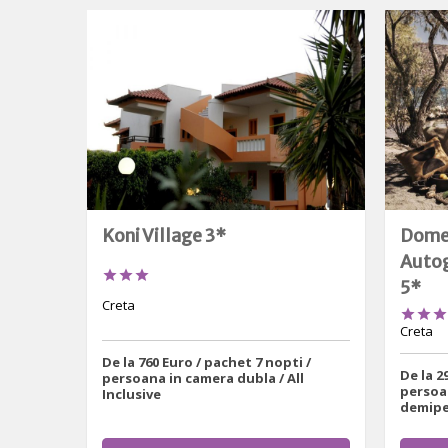
Koni Village 3*
Domes
Autog



5*
Creta



Creta
De la 760 Euro / pachet 7 nopti /
De la 2
persoana in camera dubla / All
persoa
Inclusive
demipe