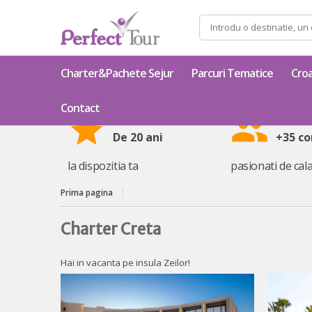
Caută
după:
Charter&Pachete Sejur
Parcuri Tematice
Croa
Contact
star
group
De 20 ani
+35 co
la dispozitia ta
pasionati de cala
Prima pagina
Charter Creta
Hai in vacanta pe insula Zeilor!