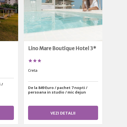
Lino Mare Boutique Hotel 3*



Creta
 /
De la 849 Euro / pachet 7 nopti /
persoana in studio / mic dejun
VEZI DETALII