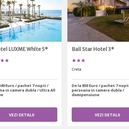
tel LUXME White 5*
Bali Star Hotel 3*





Creta
349 Euro / pachet 7 nopti /
De la 850 Euro / pachet 7 nopti
a in camera dubla / Ultra All
persoana in camera dubla /
ve
demipensiune
VEZI DETALII
VEZI DETALII