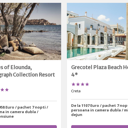
 of Elounda,
Grecotel Plaza Beach 
raph Collection Resort
4*






Creta
De la 1107 Euro / pachet 7 nopt
958 Euro / pachet 7 nopti /
persoana in camera dubla / m
na in camera dubla /
dejun
nsiune