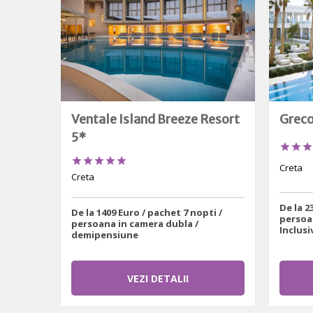
Ventale Island Breeze Resort
Greco
5*








Creta
Creta
De la 2
De la 1409 Euro / pachet 7 nopti /
persoan
persoana in camera dubla /
Inclusi
demipensiune
VEZI DETALII