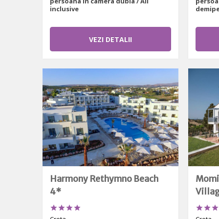
persoana in camera dubla / All
persoa
inclusive
demipe
VEZI DETALII
Harmony Rethymno Beach
Momi 
4*
Villa






