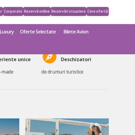
er
Corporate
Rezervă online
Rezervări croaziere
Cere ofertă
Luxury
Oferte Selectate
Bilete Avion
explore
eriente unice
Deschizatori
r-made
de drumuri turistice