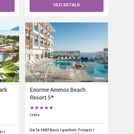
VEZI DETALII
ark
Enorme Ammos Beach
Resort 5*





Creta
De la 1087 Euro / pachet 7 nopti /
i /