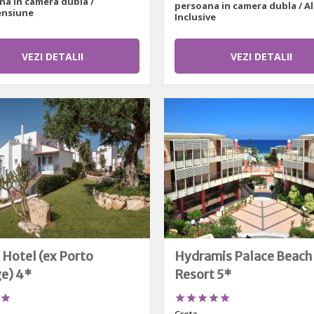
na in camera dubla /
persoana in camera dubla / Al
nsiune
Inclusive
VEZI DETALII
VEZI DETALII
Hotel (ex Porto
Hydramis Palace Beach
ge) 4*
Resort 5*





