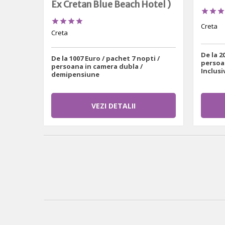
Ex Cretan Blue Beach Hotel )







Creta
Creta
De la 2
De la 1007 Euro / pachet 7 nopti /
persoan
persoana in camera dubla /
Inclusi
demipensiune
VEZI DETALII