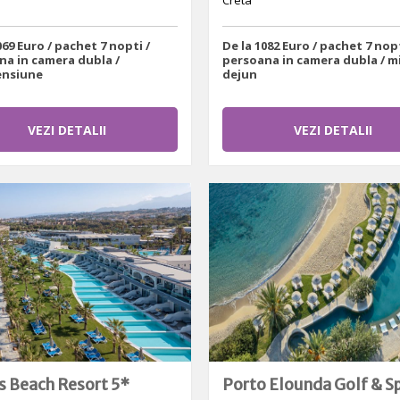
Creta
069 Euro / pachet 7 nopti /
De la 1082 Euro / pachet 7 nopt
na in camera dubla /
persoana in camera dubla / m
nsiune
dejun
VEZI DETALII
VEZI DETALII
s Beach Resort 5*
Porto Elounda Golf & S