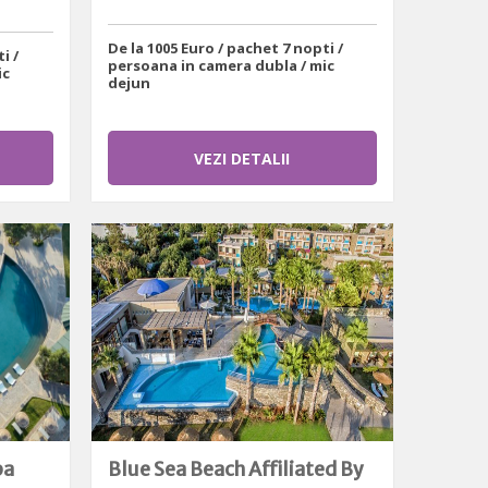
De la 1005 Euro / pachet 7 nopti /
i /
persoana in camera dubla / mic
ic
dejun
VEZI DETALII
pa
Blue Sea Beach Affiliated By