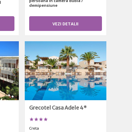
persoana in camera dubla /
l
demipensiune
VEZI DETALII
Grecotel Casa Adele 4*




Creta