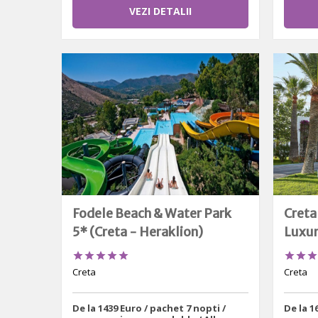
VEZI DETALII
Fodele Beach & Water Park
Creta
5* (Creta - Heraklion)
Luxur








Creta
Creta
De la 1439 Euro / pachet 7 nopti /
De la 1