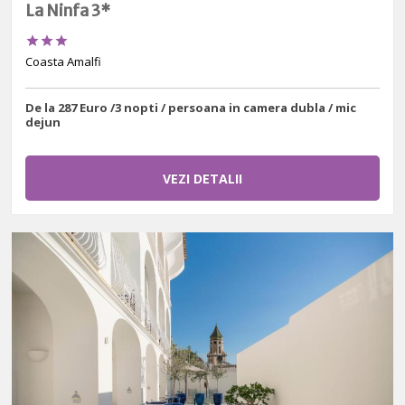
La Ninfa 3*



Coasta Amalfi
De la 287 Euro /3 nopti / persoana in camera dubla / mic
dejun
VEZI DETALII