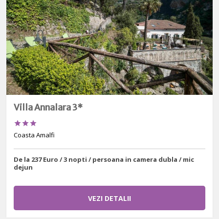
Villa Annalara 3*



Coasta Amalfi
De la 237 Euro / 3 nopti / persoana in camera dubla / mic
dejun
VEZI DETALII