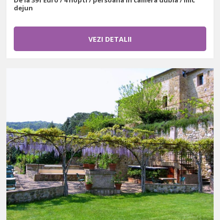
De la 391 Euro / 4 nopti / persoana in camera dubla / mic
dejun
VEZI DETALII