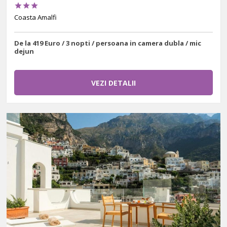



Coasta Amalfi
De la 419 Euro / 3 nopti / persoana in camera dubla / mic
dejun
VEZI DETALII