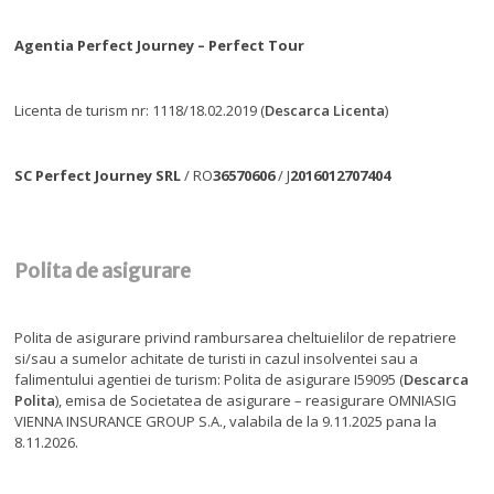
Agentia Perfect Journey – Perfect Tour
Licenta de turism nr: 1118/18.02.2019 (
Descarca Licenta
)
SC Perfect Journey SRL
/ RO
36570606
/ J
2016012707404
Polita de asigurare
Polita de asigurare privind rambursarea cheltuielilor de repatriere
si/sau a sumelor achitate de turisti in cazul insolventei sau a
falimentului agentiei de turism: Polita de asigurare I59095 (
Descarca
Polita
), emisa de Societatea de asigurare – reasigurare OMNIASIG
VIENNA INSURANCE GROUP S.A., valabila de la 9.11.2025 pana la
8.11.2026.