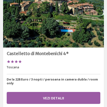
Castelletto di Montebenichi 4*




Toscana
De la 228 Euro / 3 nopti / persoana in camera dubla / room
only
VEZI DETALII