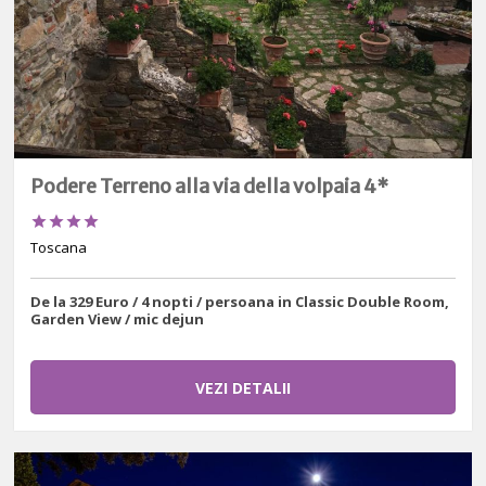
Podere Terreno alla via della volpaia 4*




Toscana
De la 329 Euro / 4 nopti / persoana in Classic Double Room,
Garden View / mic dejun
VEZI DETALII