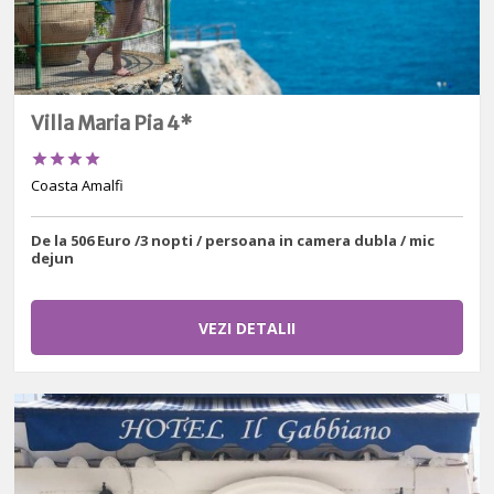
Villa Maria Pia 4*




Coasta Amalfi
De la 506 Euro /3 nopti / persoana in camera dubla / mic
dejun
VEZI DETALII