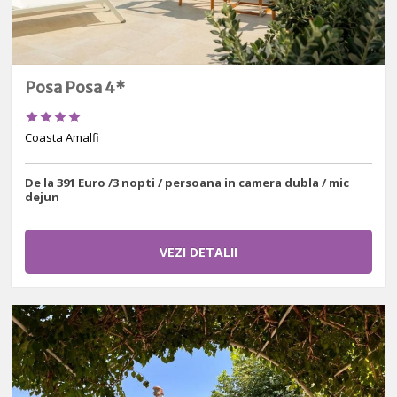
Posa Posa 4*




Coasta Amalfi
De la 391 Euro /3 nopti / persoana in camera dubla / mic
dejun
VEZI DETALII