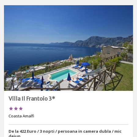
Villa Il Frantoio 3*



Coasta Amalfi
De la 422 Euro / 3 nopti / persoana in camera dubla / mic
dejun