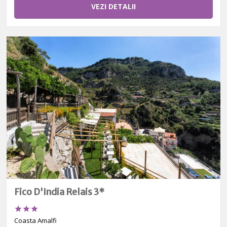
VEZI DETALII
Fico D'India Relais 3*



Coasta Amalfi