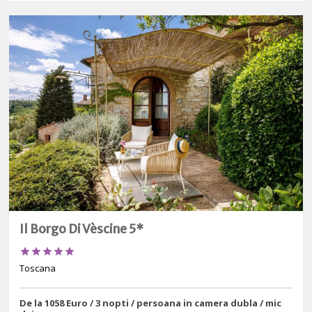
Il Borgo Di Vèscine 5*





Toscana
De la 1058 Euro / 3 nopti / persoana in camera dubla / mic