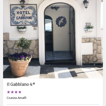
Il Gabbiano 4*




Coasta Amalfi