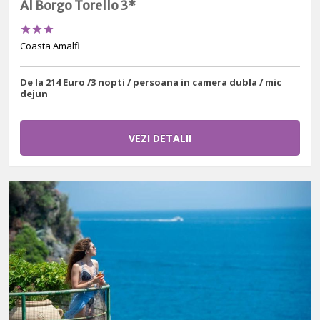
Al Borgo Torello 3*



Coasta Amalfi
De la 214 Euro /3 nopti / persoana in camera dubla / mic
dejun
VEZI DETALII