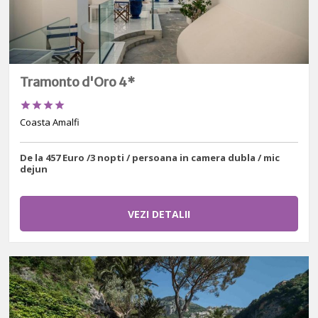
Tramonto d'Oro 4*




Coasta Amalfi
De la 457 Euro /3 nopti / persoana in camera dubla / mic
dejun
VEZI DETALII