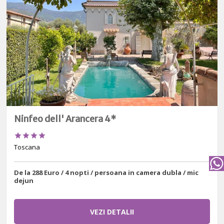
Ninfeo dell' Arancera 4*




Toscana
De la 288 Euro / 4 nopti / persoana in camera dubla / mic
dejun
VEZI DETALII