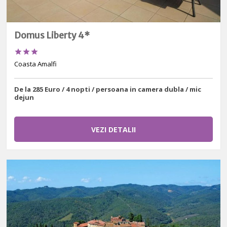
Domus Liberty 4*



Coasta Amalfi
De la 285 Euro / 4 nopti / persoana in camera dubla / mic
dejun
VEZI DETALII