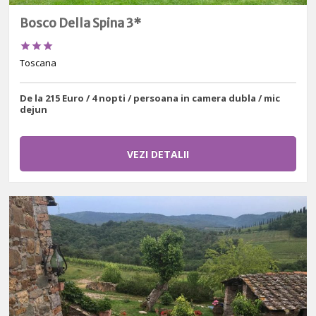
Bosco Della Spina 3*



Toscana
De la 215 Euro / 4 nopti / persoana in camera dubla / mic
dejun
VEZI DETALII