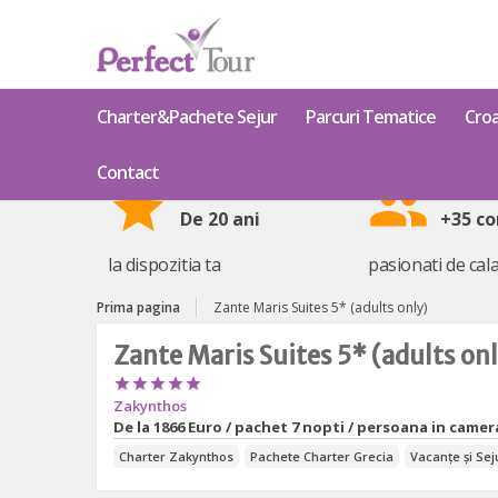
Charter&Pachete Sejur
Parcuri Tematice
Croa
Contact
star
group
De 20 ani
+35 co
la dispozitia ta
pasionati de cala
Prima pagina
Zante Maris Suites 5* (adults only)
Zante Maris Suites 5* (adults on





Zakynthos
De la
1866 Euro / pachet 7 nopti / persoana in camer
Charter Zakynthos
Pachete Charter Grecia
Vacanțe și Sej