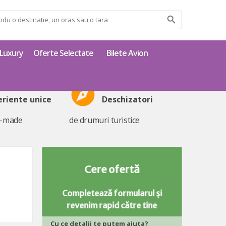
Luxury
Oferte Selectate
Bilete Avion
explore
eriente unice
Deschizatori
r-made
de drumuri turistice
Cere ofertă
Completează formularul și
revenim rapid către tine
Cu ce detalii te putem ajuta?