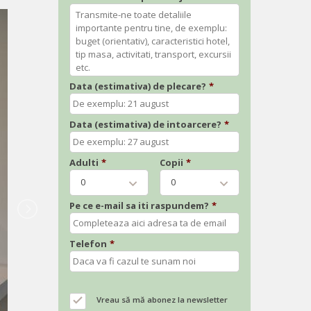
Data (estimativa) de plecare?
*
Data (estimativa) de intoarcere?
*
Adulti
*
Copii
*
0
0
Pe ce e-mail sa iti raspundem?
*
Telefon
*
Vreau să mă abonez la newsletter