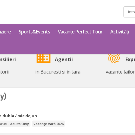
Caută
după:
ziere
Sports&Events
Vacanțe Perfect Tour
Activități
business
fingerprint
nsilieri
Agentii
Exp
torii
in Bucuresti si in tara
vacante tailo
ly)
a dubla / mic dejun
ururi - Adults Only
Vacanțe Vară 2026