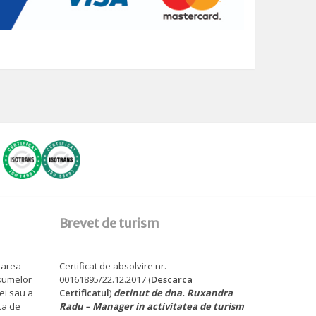
Brevet de turism
sarea
Certificat de absolvire nr.
 sumelor
00161895/22.12.2017 (
Descarca
tei sau a
Certificatul
)
detinut de dna. Ruxandra
ita de
Radu – Manager in activitatea de turism