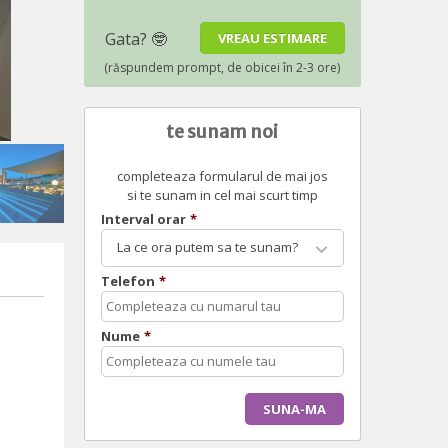
te sunam noi
completeaza formularul de mai jos
si te sunam in cel mai scurt timp
Interval orar
*
La ce ora putem sa te sunam?
Telefon
*
Nume
*