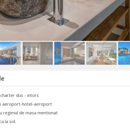
de
charter dus - intors
p aeroport-hotel-aeroport
cu regimul de masa mentionat
a la sol.