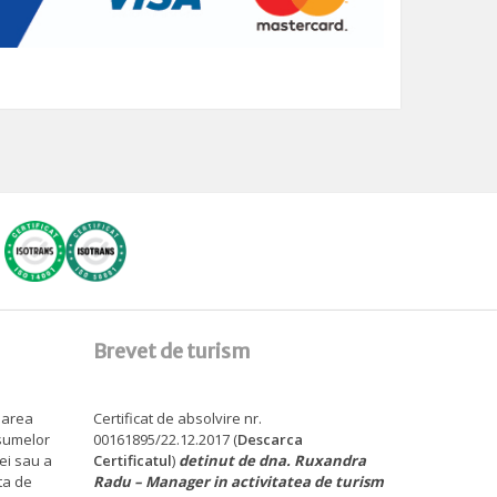
Brevet de turism
sarea
Certificat de absolvire nr.
 sumelor
00161895/22.12.2017 (
Descarca
tei sau a
Certificatul
)
detinut de dna. Ruxandra
ita de
Radu – Manager in activitatea de turism