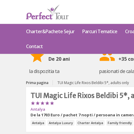
Charter&Pachete Sejur
Parcuri Tematice
Croa
Contact
star
group
De 20 ani
+35 co
la dispozitia ta
pasionati de cala
Prima pagina
TUI Magic Life Rixos Beldibi 5*, adults only
TUI Magic Life Rixos Beldibi 5*, 





Antalya
De la
1703 Euro / pachet 7 nopti / persoana in camera
Antalya
Antalya Luxury
Charter Antalya
Family friendly