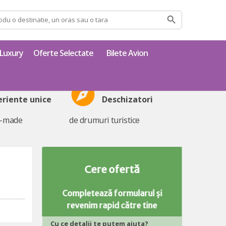
Luxury
Oferte Selectate
Bilete Avion
explore
eriente unice
Deschizatori
r-made
de drumuri turistice
Cere ofertă
Completează formularul și
revenim rapid către tine
Cu ce detalii te putem ajuta?