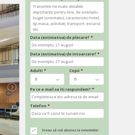
Data (estimativa) de plecare?
*
Data (estimativa) de intoarcere?
*
Adulti
*
Copii
*
0
0
Pe ce e-mail sa iti raspundem?
*
Telefon
*
Vreau să mă abonez la newsletter