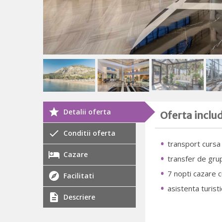
Detalii oferta
Oferta inclu
Conditii oferta
transport cursa 
Cazare
transfer de gru
7 nopti cazare 
Facilitati
asistenta turistic
Descriere