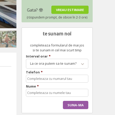
te sunam noi
completeaza formularul de mai jos
si te sunam in cel mai scurt timp
Interval orar
*
La ce ora putem sa te sunam?
Telefon
*
Nume
*