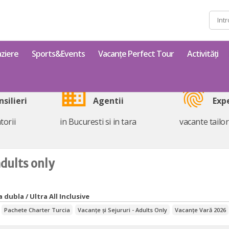
Caută
după:
ziere
Sports&Events
Vacanțe Perfect Tour
Activități
business
fingerprint
nsilieri
Agentii
Exp
torii
in Bucuresti si in tara
vacante tailo
adults only
 dubla / Ultra All Inclusive
Pachete Charter Turcia
Vacanțe și Sejururi - Adults Only
Vacanțe Vară 2026