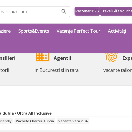
Parteneri B2B
Travel Gift Vouch
ziere
Sports&Events
Vacanțe Perfect Tour
Activități
business
fingerprint
nsilieri
Agentii
Exp
torii
in Bucuresti si in tara
vacante tailo
 dubla / Ultra All Inclusive
friendly
Pachete Charter Turcia
Vacanțe Vară 2026