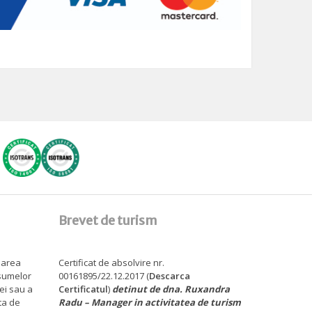
Brevet de turism
sarea
Certificat de absolvire nr.
 sumelor
00161895/22.12.2017 (
Descarca
tei sau a
Certificatul
)
detinut de dna. Ruxandra
ita de
Radu – Manager in activitatea de turism