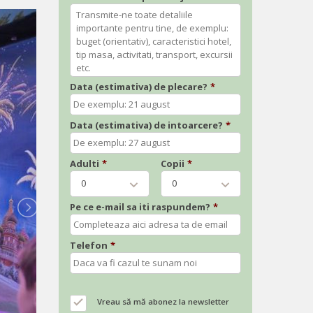
Data (estimativa) de plecare?
*
Data (estimativa) de intoarcere?
*
Adulti
*
Copii
*
0
0
Pe ce e-mail sa iti raspundem?
*
Telefon
*
Vreau să mă abonez la newsletter