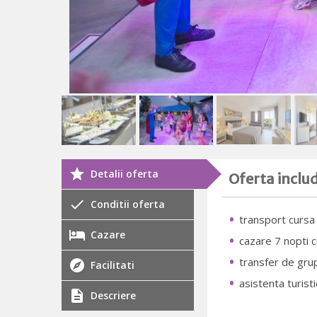
Detalii oferta
Oferta inclu
Conditii oferta
transport cursa
Cazare
cazare 7 nopti 
transfer de gru
Facilitati
asistenta turistic
Descriere