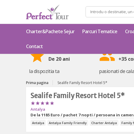
Caută
după:
Charter&Pachete Sejur
Parcuri Tematice
Croa
Contact
star
group
De 20 ani
+35 co
la dispozitia ta
pasionati de cala
Prima pagina
Sealife Family Resort Hotel 5*
Sealife Family Resort Hotel 5*





Antalya
De la
1185 Euro / pachet 7 nopti / persoana in camera
Antalya
Antalya Family Friendly
Charter Antalya
Family 