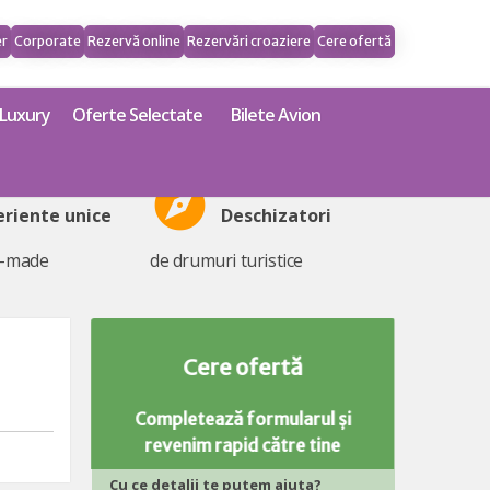
er
Corporate
Rezervă online
Rezervări croaziere
Cere ofertă
Luxury
Oferte Selectate
Bilete Avion
explore
eriente unice
Deschizatori
r-made
de drumuri turistice
Cere ofertă
Completează formularul și
revenim rapid către tine
Cu ce detalii te putem ajuta?