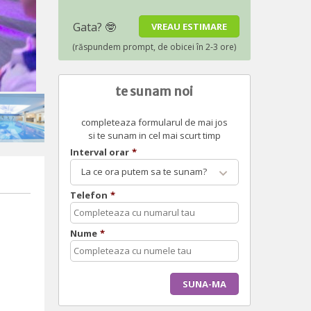
te sunam noi
completeaza formularul de mai jos
si te sunam in cel mai scurt timp
Interval orar
*
La ce ora putem sa te sunam?
Telefon
*
Nume
*