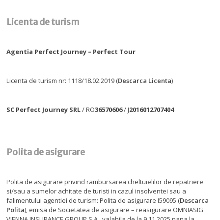
Licenta de turism
Agentia Perfect Journey – Perfect Tour
Licenta de turism nr: 1118/18.02.2019 (
Descarca Licenta
)
SC Perfect Journey SRL
/ RO
36570606
/ J
2016012707404
Polita de asigurare
Polita de asigurare privind rambursarea cheltuielilor de repatriere
si/sau a sumelor achitate de turisti in cazul insolventei sau a
falimentului agentiei de turism: Polita de asigurare I59095 (
Descarca
Polita
), emisa de Societatea de asigurare – reasigurare OMNIASIG
VIENNA INSURANCE GROUP S.A., valabila de la 9.11.2025 pana la