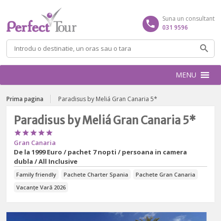
Suna un consultant
031 9596
Caută
după:
MENU
Prima pagina
Paradisus by Meliá Gran Canaria 5*
Paradisus by Meliá Gran Canaria 5*





Gran Canaria
De la
1999 Euro / pachet 7 nopti / persoana in camera
dubla / All Inclusive
Family friendly
Pachete Charter Spania
Pachete Gran Canaria
Vacanțe Vară 2026