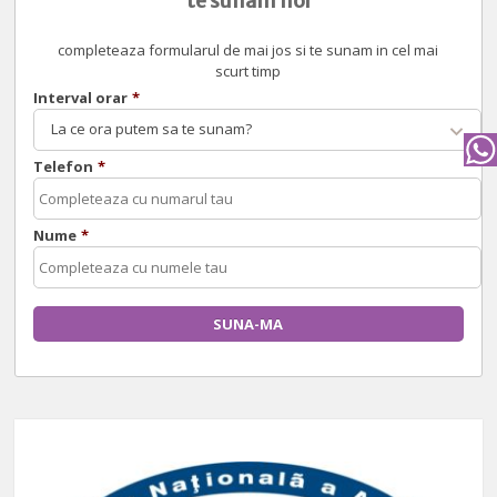
te sunam noi
completeaza formularul de mai jos si te sunam in cel mai
scurt timp
Interval orar
*
La ce ora putem sa te sunam?
Telefon
*
Nume
*