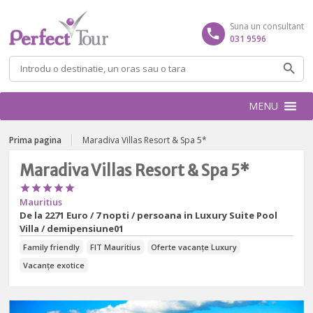
Suna un consultant
031 9596
Caută
după:
MENU
Prima pagina
Maradiva Villas Resort & Spa 5*
Maradiva Villas Resort & Spa 5*





Mauritius
De la
2271 Euro / 7 nopti / persoana in Luxury Suite Pool
Villa / demipensiune01
Family friendly
FIT Mauritius
Oferte vacanțe Luxury
Vacanțe exotice