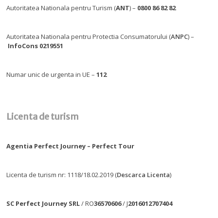
Autoritatea Nationala pentru Turism (
ANT
) –
0800 86 82 82
Autoritatea Nationala pentru Protectia Consumatorului (
ANPC
) –
InfoCons 0219551
Numar unic de urgenta in UE –
112
Licenta de turism
Agentia Perfect Journey – Perfect Tour
Licenta de turism nr: 1118/18.02.2019 (
Descarca Licenta
)
SC Perfect Journey SRL
/ RO
36570606
/ J
2016012707404