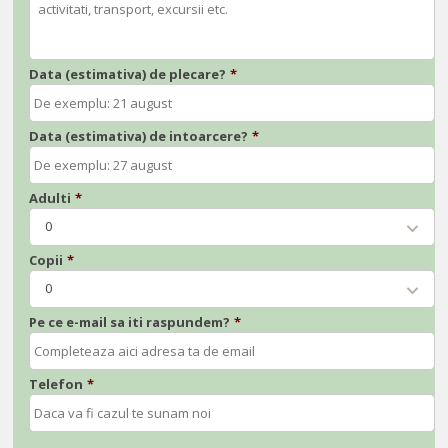
Data (estimativa) de plecare?
*
Data (estimativa) de intoarcere?
*
Adulti
*
0
Copii
*
0
Pe ce e-mail sa iti raspundem?
*
Telefon
*