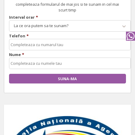
completeaza formularul de mai jos si te sunam in cel mai
scurt timp
Interval orar
*
La ce ora putem sa te sunam?
Telefon
*
Nume
*