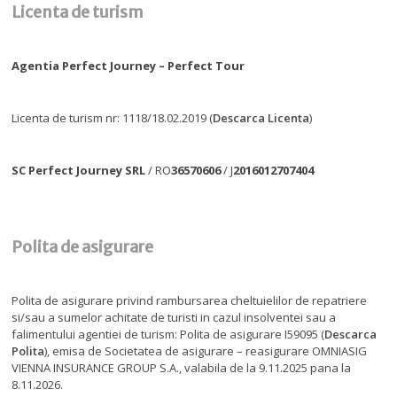
Licenta de turism
Agentia Perfect Journey – Perfect Tour
Licenta de turism nr: 1118/18.02.2019 (
Descarca Licenta
)
SC Perfect Journey SRL
/ RO
36570606
/ J
2016012707404
Polita de asigurare
Polita de asigurare privind rambursarea cheltuielilor de repatriere
si/sau a sumelor achitate de turisti in cazul insolventei sau a
falimentului agentiei de turism: Polita de asigurare I59095 (
Descarca
Polita
), emisa de Societatea de asigurare – reasigurare OMNIASIG
VIENNA INSURANCE GROUP S.A., valabila de la 9.11.2025 pana la
8.11.2026.