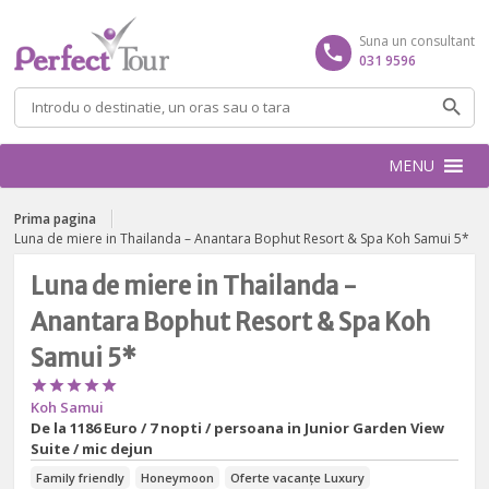
Suna un consultant
031 9596
Caută
după:
MENU
Prima pagina
Luna de miere in Thailanda – Anantara Bophut Resort & Spa Koh Samui 5*
Luna de miere in Thailanda -
Anantara Bophut Resort & Spa Koh
Samui 5*





Koh Samui
De la
1186 Euro / 7 nopti / persoana in Junior Garden View
Suite / mic dejun
Family friendly
Honeymoon
Oferte vacanțe Luxury