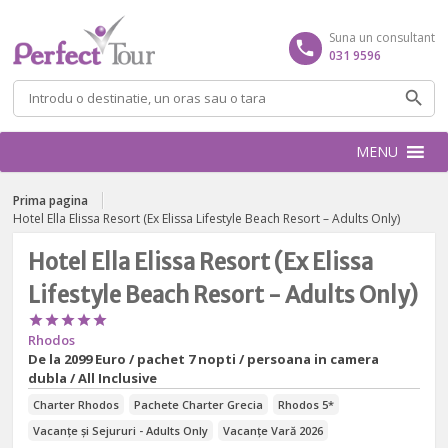
Suna un consultant
031 9596
Caută
după:
MENU
Prima pagina
Hotel Ella Elissa Resort (Ex Elissa Lifestyle Beach Resort – Adults Only)
Hotel Ella Elissa Resort (Ex Elissa
Lifestyle Beach Resort - Adults Only)





Rhodos
De la
2099 Euro / pachet 7 nopti / persoana in camera
dubla / All Inclusive
Charter Rhodos
Pachete Charter Grecia
Rhodos 5*
Vacanțe și Sejururi - Adults Only
Vacanțe Vară 2026