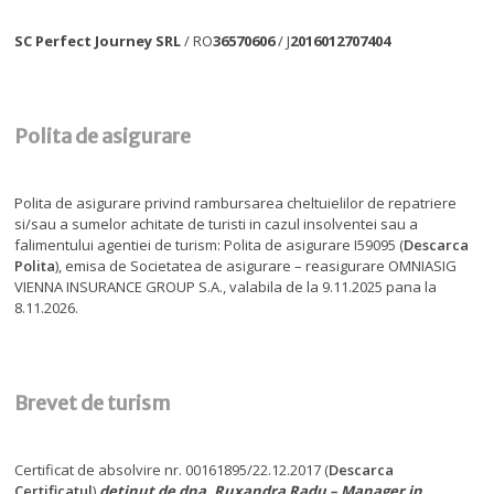
SC Perfect Journey SRL
/ RO
36570606
/ J
2016012707404
Polita de asigurare
Polita de asigurare privind rambursarea cheltuielilor de repatriere
si/sau a sumelor achitate de turisti in cazul insolventei sau a
falimentului agentiei de turism: Polita de asigurare I59095 (
Descarca
Polita
), emisa de Societatea de asigurare – reasigurare OMNIASIG
VIENNA INSURANCE GROUP S.A., valabila de la 9.11.2025 pana la
8.11.2026.
Brevet de turism
Certificat de absolvire nr. 00161895/22.12.2017 (
Descarca
Certificatul
)
detinut de dna. Ruxandra Radu – Manager in