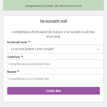
te sunam noi
completeaza formularul de mai jos si te sunam in cel mai
scurt timp
Interval orar
*
La ce ora putem sa te sunam?
Telefon
*
Nume
*