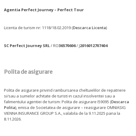
Agentia Perfect Journey – Perfect Tour
Licenta de turism nr: 1118/18.02.2019 (
Descarca Licenta
)
SC Perfect Journey SRL
/ RO
36570606
/ J
2016012707404
Polita de asigurare
Polita de asigurare privind rambursarea cheltuielilor de repatriere
si/sau a sumelor achitate de turisti in cazul insolventei sau a
falimentului agentiei de turism: Polita de asigurare I59095 (
Descarca
Polita
), emisa de Societatea de asigurare – reasigurare OMNIASIG
VIENNA INSURANCE GROUP S.A., valabila de la 9.11.2025 pana la
8.11.2026.