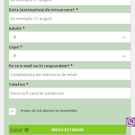
Data (estimativa) de intoarcere?
*
Adulti
*
0
Copii
*
0
Pe ce e-mail sa iti raspundem?
*
Telefon
*
Vreau să mă abonez la newsletter