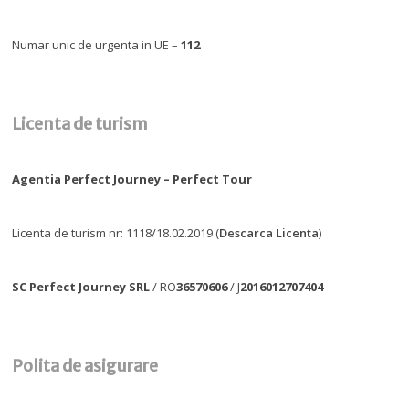
Numar unic de urgenta in UE –
112
Licenta de turism
Agentia Perfect Journey – Perfect Tour
Licenta de turism nr: 1118/18.02.2019 (
Descarca Licenta
)
SC Perfect Journey SRL
/ RO
36570606
/ J
2016012707404
Polita de asigurare