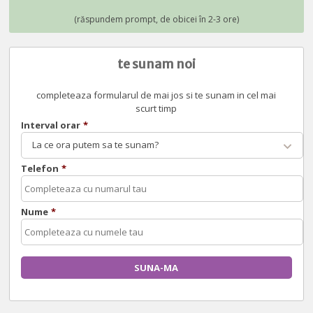
te sunam noi
completeaza formularul de mai jos si te sunam in cel mai
scurt timp
Interval orar
*
La ce ora putem sa te sunam?
Telefon
*
Nume
*