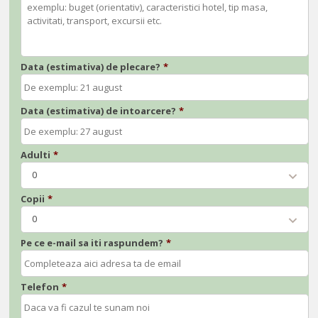
Data (estimativa) de plecare?
*
Data (estimativa) de intoarcere?
*
Adulti
*
0
Copii
*
0
Pe ce e-mail sa iti raspundem?
*
Telefon
*