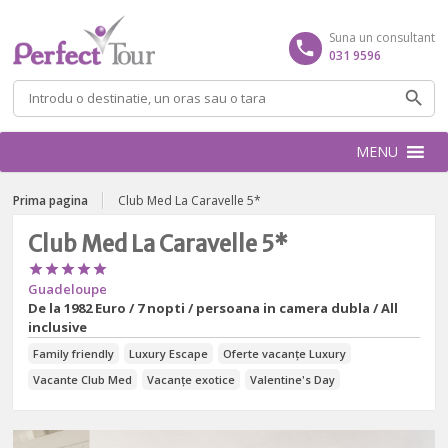
Suna un consultant
031 9596
Caută
după:
MENU
Prima pagina
Club Med La Caravelle 5*
Club Med La Caravelle 5*





Guadeloupe
De la
1982 Euro / 7 nopti / persoana in camera dubla / All
inclusive
Family friendly
Luxury Escape
Oferte vacanțe Luxury
Vacante Club Med
Vacanțe exotice
Valentine's Day