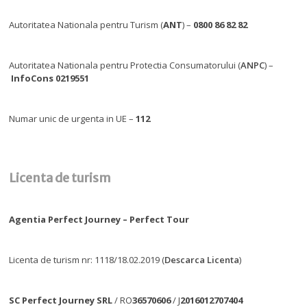
Autoritatea Nationala pentru Turism (
ANT
) –
0800 86 82 82
Autoritatea Nationala pentru Protectia Consumatorului (
ANPC
) –
InfoCons 0219551
Numar unic de urgenta in UE –
112
Licenta de turism
Agentia Perfect Journey – Perfect Tour
Licenta de turism nr: 1118/18.02.2019 (
Descarca Licenta
)
SC Perfect Journey SRL
/ RO
36570606
/ J
2016012707404