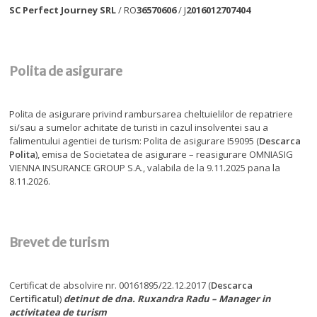
SC Perfect Journey SRL
/ RO
36570606
/ J
2016012707404
Polita de asigurare
Polita de asigurare privind rambursarea cheltuielilor de repatriere
si/sau a sumelor achitate de turisti in cazul insolventei sau a
falimentului agentiei de turism: Polita de asigurare I59095 (
Descarca
Polita
), emisa de Societatea de asigurare – reasigurare OMNIASIG
VIENNA INSURANCE GROUP S.A., valabila de la 9.11.2025 pana la
8.11.2026.
Brevet de turism
Certificat de absolvire nr. 00161895/22.12.2017 (
Descarca
Certificatul
)
detinut de dna. Ruxandra Radu – Manager in
activitatea de turism