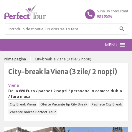
Suna un consultant
031 9596
Caută
după:
MENU
Prima pagina
City-break la Viena (3 zile/ 2 nopți)
City-break la Viena (3 zile/ 2 nopți)
Viena
De la
680 Euro / pachet 2 nopti / persoana in camera dubla
/ fara masa
City Break Viena
Oferte Vacanțe tip City Break
Pachete City Break
Vacante marca Perfect Tour