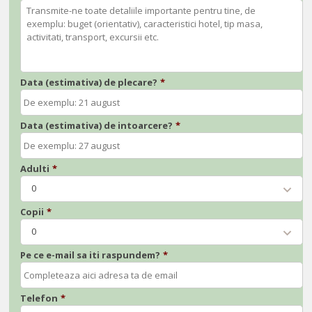
Data (estimativa) de plecare?
*
Data (estimativa) de intoarcere?
*
Adulti
*
0
Copii
*
0
Pe ce e-mail sa iti raspundem?
*
Telefon
*