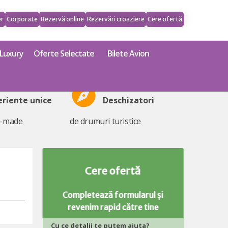
er
Corporate
Rezervă online
Rezervări croaziere
Cere ofertă
Luxury
Oferte Selectate
Bilete Avion
explore
eriente unice
Deschizatori
r-made
de drumuri turistice
Cere ofertă
Completează formularul și
revenim rapid către tine
Cu ce detalii te putem ajuta?