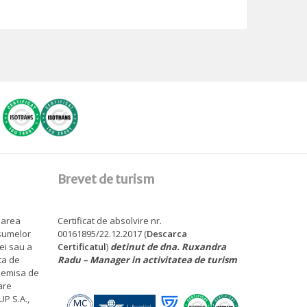
Brevet de turism
sarea
Certificat de absolvire nr.
 sumelor
00161895/22.12.2017 (
Descarca
tei sau a
Certificatul
)
detinut de dna. Ruxandra
ita de
Radu – Manager in activitatea de turism
, emisa de
are
P S.A.,