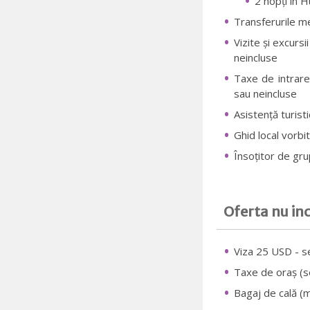
2 nopți în H
Transferurile me
Vizite și excurs
neincluse
Taxe de intrare 
sau neincluse
Asistență turist
Ghid local vorb
Însoțitor de gru
Oferta nu in
Viza 25 USD - se
Taxe de oraș (se
Bagaj de cală (