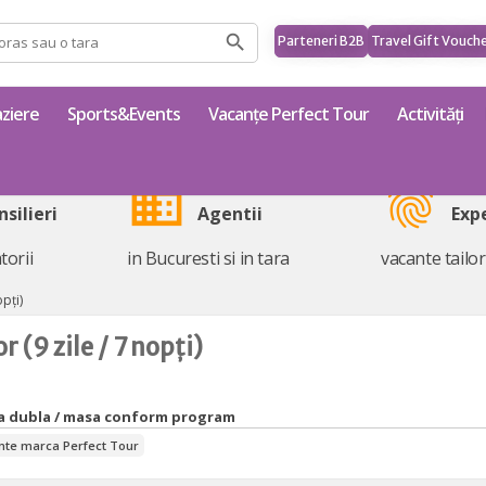
Parteneri B2B
Travel Gift Vouch
ziere
Sports&Events
Vacanțe Perfect Tour
Activități
business
fingerprint
nsilieri
Agentii
Exp
torii
in Bucuresti si in tara
vacante tailo
opți)
r (9 zile / 7 nopți)
era dubla / masa conform program
nte marca Perfect Tour