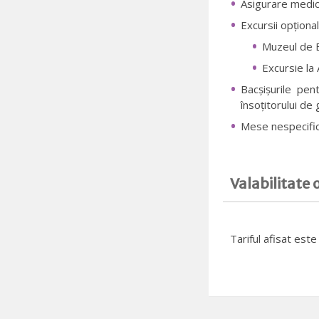
Asigurare medic
Excursii opțional
Muzeul de E
Excursie la
Bacșișurile pen
însoțitorului de
Mese nespecifi
Valabilitate 
Tariful afisat est