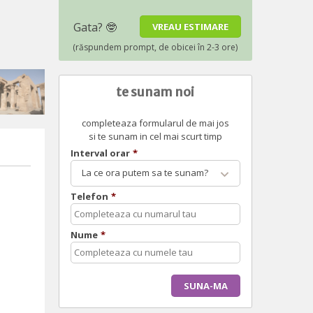
te sunam noi
completeaza formularul de mai jos
si te sunam in cel mai scurt timp
Interval orar
*
La ce ora putem sa te sunam?
Telefon
*
Nume
*