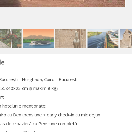
de
București - Hurghada, Cairo - București
(55x40x23 cm și maxim 8 kg)
rt
n hotelurile menționate:
Cairo cu Demipensiune + early check-in cu mic dejun
vas de croazieră cu Pensiune completă