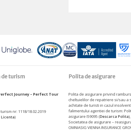
 de turism
Polita de asigurare
erfect Journey – Perfect Tour
Polita de asigurare privind rambur
cheltuielilor de repatriere si/sau a
achitate de turisti in cazul insolven
falimentului agentiei de turism: Pol
 turism nr: 1118/18.02.2019
asigurare I59095 (
Descarca Polita
)
 Licenta
)
Societatea de asigurare – reasigur
OMNIASIG VIENNA INSURANCE GROU