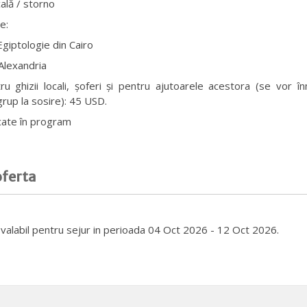
ală / storno
e:
giptologie din Cairo
 Alexandria
tru ghizii locali, șoferi și pentru ajutoarele acestora (se vor î
 grup la sosire): 45 USD.
cate în program
oferta
e valabil pentru sejur in perioada 04 Oct 2026 - 12 Oct 2026.