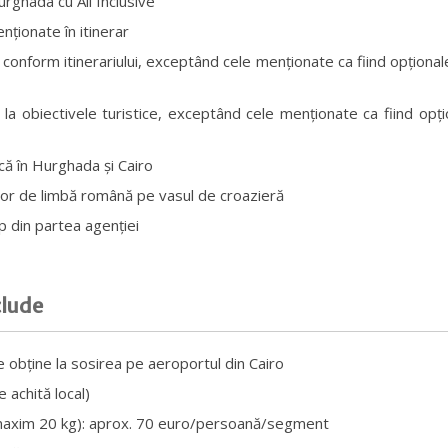
urghada cu All Inclusive
nționate în itinerar
ii conform itinerariului, exceptând cele menționate ca fiind opționa
la obiectivele turistice, exceptând cele menționate ca fiind opți
ică în Hurghada și Cairo
itor de limbă română pe vasul de croazieră
p din partea agenției
clude
 obține la sosirea pe aeroportul din Cairo
 achită local)
maxim 20 kg): aprox. 70 euro/persoană/segment