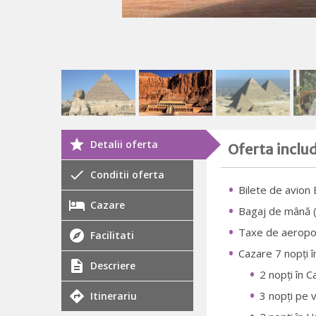
Detalii oferta
Oferta inclu
Conditii oferta
Bilete de avion 
Cazare
Bagaj de mână 
Taxe de aeropo
Facilitati
Cazare 7 nopți î
Descriere
2 nopți în 
3 nopți pe 
Itinerariu