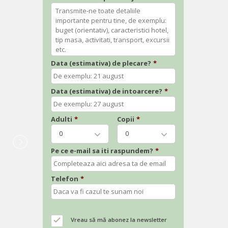
Data (estimativa) de plecare?
*
Data (estimativa) de intoarcere?
*
Adulti
*
Copii
*
0
0
Pe ce e-mail sa iti raspundem?
*
Telefon
*
Vreau să mă abonez la newsletter