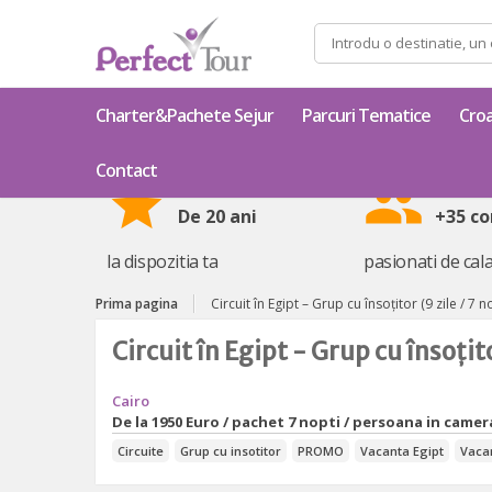
Caută
după:
Charter&Pachete Sejur
Parcuri Tematice
Croa
Contact
star
group
De 20 ani
+35 co
la dispozitia ta
pasionati de cala
Prima pagina
Circuit în Egipt – Grup cu însoțitor (9 zile / 7 n
Circuit în Egipt - Grup cu însoțito
Cairo
De la
1950 Euro / pachet 7 nopti / persoana in cam
Circuite
Grup cu insotitor
PROMO
Vacanta Egipt
Vaca