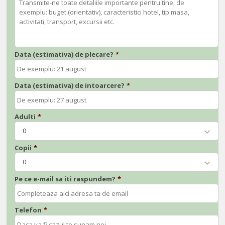
Data (estimativa) de plecare?
*
Data (estimativa) de intoarcere?
*
Adulti
*
0
Copii
*
0
Pe ce e-mail sa iti raspundem?
*
Telefon
*