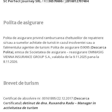
SC Perfect Journey SRL
/ RO
36570606
/ J
2016012707404
Polita de asigurare
Polita de asigurare privind rambursarea cheltuielilor de repatriere
si/sau a sumelor achitate de turisti in cazul insolventei sau a
falimentului agentiei de turism: Polita de asigurare I59095 (
Descarca
Polita
), emisa de Societatea de asigurare – reasigurare OMNIASIG
VIENNA INSURANCE GROUP S.A., valabila de la 9.11.2025 pana la
8.11.2026.
Brevet de turism
Certificat de absolvire nr. 00161895/22.12.2017 (
Descarca
Certificatul
)
detinut de dna. Ruxandra Radu – Manager in
activitatea de turism