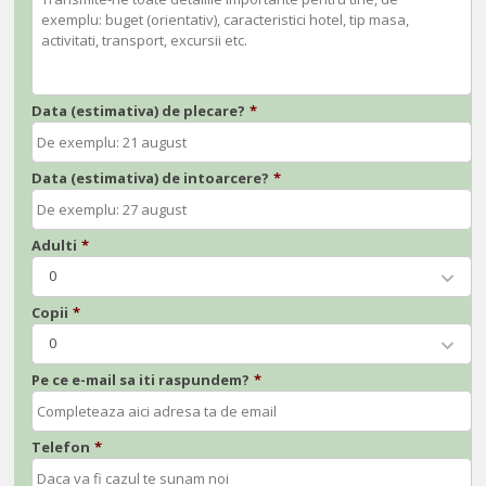
Data (estimativa) de plecare?
*
Data (estimativa) de intoarcere?
*
Adulti
*
0
Copii
*
0
Pe ce e-mail sa iti raspundem?
*
Telefon
*