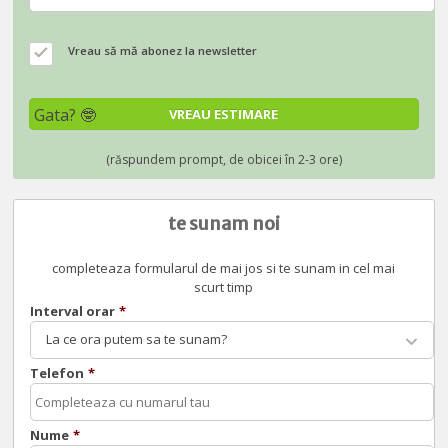
Vreau să mă abonez la newsletter
te sunam noi
completeaza formularul de mai jos si te sunam in cel mai
scurt timp
Interval orar
*
La ce ora putem sa te sunam?
Telefon
*
Nume
*