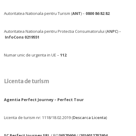
Autoritatea Nationala pentru Turism (
ANT
) –
0800 86 82 82
Autoritatea Nationala pentru Protectia Consumatorului (
ANPC
) –
InfoCons 0219551
Numar unic de urgenta in UE –
112
Licenta de turism
Agentia Perfect Journey – Perfect Tour
Licenta de turism nr: 1118/18.02.2019 (
Descarca Licenta
)
SC Perfect Journey SRL
/ RO
36570606
/ J
2016012707404