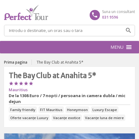
Suna un consultant
031 9596
Caută
după:
MENU
Prima pagina
The Bay Club at Anahita 5*
The Bay Club at Anahita 5*





Mauritius
De la
1308 Euro / 7 nopti / persoana in camera dubla / mic
dejun
Family friendly
FIT Mauritius
Honeymoon
Luxury Escape
Oferte vacanțe Luxury
Vacanțe exotice
Vacanțe luna de miere