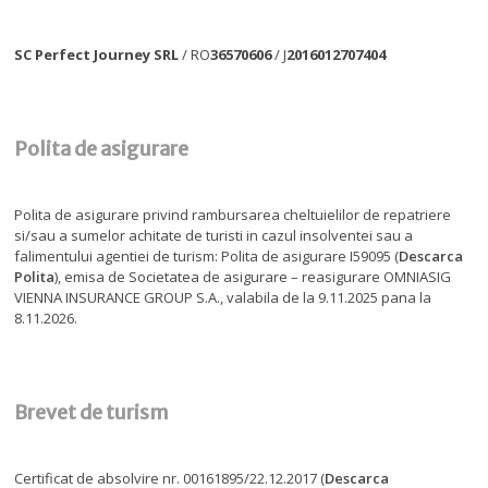
SC Perfect Journey SRL
/ RO
36570606
/ J
2016012707404
Polita de asigurare
Polita de asigurare privind rambursarea cheltuielilor de repatriere
si/sau a sumelor achitate de turisti in cazul insolventei sau a
falimentului agentiei de turism: Polita de asigurare I59095 (
Descarca
Polita
), emisa de Societatea de asigurare – reasigurare OMNIASIG
VIENNA INSURANCE GROUP S.A., valabila de la 9.11.2025 pana la
8.11.2026.
Brevet de turism
Certificat de absolvire nr. 00161895/22.12.2017 (
Descarca