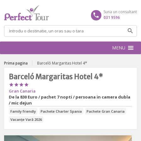
Suna un consultant
031 9596
Caută
după:
MENU
Prima pagina
Barceló Margaritas Hotel 4*
Barceló Margaritas Hotel 4*




Gran Canaria
De la
830 Euro / pachet 7 nopti / persoana in camera dubla
/ mic dejun
Family friendly
Pachete Charter Spania
Pachete Gran Canaria
Vacanțe Vară 2026