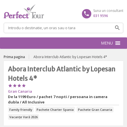
Suna un consultant
031 9596
Caută
după:
MENU
Prima pagina
Abora Interclub Atlantic by Lopesan Hotels 4*
Abora Interclub Atlantic by Lopesan
Hotels 4*




Gran Canaria
De la
1199 Euro / pachet 7 nopti / persoana in camera
dubla / All Inclusive
Family friendly
Pachete Charter Spania
Pachete Gran Canaria
Vacanțe Vară 2026