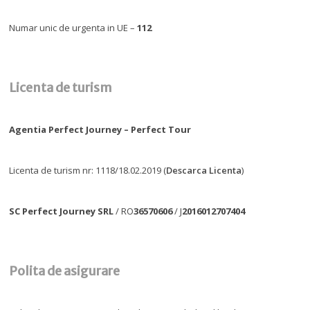
Numar unic de urgenta in UE –
112
Licenta de turism
Agentia Perfect Journey – Perfect Tour
Licenta de turism nr: 1118/18.02.2019 (
Descarca Licenta
)
SC Perfect Journey SRL
/ RO
36570606
/ J
2016012707404
Polita de asigurare