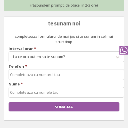
te sunam noi
completeaza formularul de mai jos si te sunam in cel mai
scurt timp
Interval orar
*
La ce ora putem sa te sunam?
Telefon
*
Nume
*