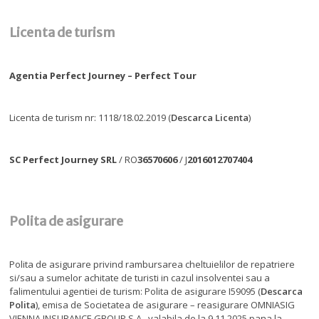
Licenta de turism
Agentia Perfect Journey – Perfect Tour
Licenta de turism nr: 1118/18.02.2019 (
Descarca Licenta
)
SC Perfect Journey SRL
/ RO
36570606
/ J
2016012707404
Polita de asigurare
Polita de asigurare privind rambursarea cheltuielilor de repatriere
si/sau a sumelor achitate de turisti in cazul insolventei sau a
falimentului agentiei de turism: Polita de asigurare I59095 (
Descarca
Polita
), emisa de Societatea de asigurare – reasigurare OMNIASIG
VIENNA INSURANCE GROUP S.A., valabila de la 9.11.2025 pana la