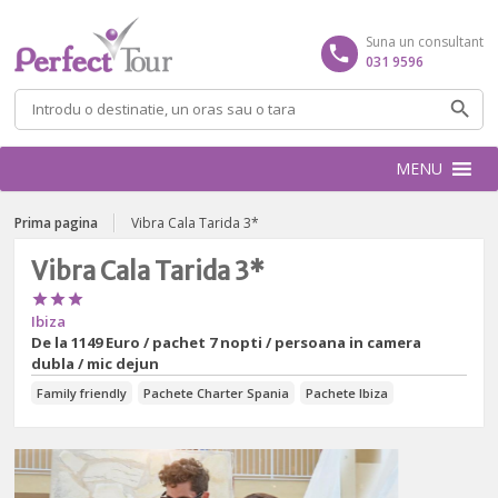
Suna un consultant
031 9596
Caută
după:
MENU
Prima pagina
Vibra Cala Tarida 3*
Vibra Cala Tarida 3*



Ibiza
De la
1149 Euro / pachet 7 nopti / persoana in camera
dubla / mic dejun
Family friendly
Pachete Charter Spania
Pachete Ibiza