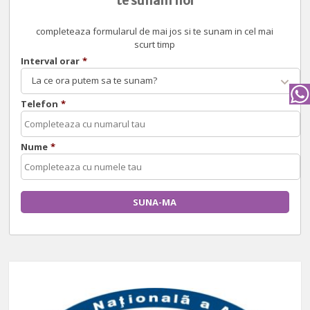
te sunam noi
completeaza formularul de mai jos si te sunam in cel mai
scurt timp
Interval orar
*
La ce ora putem sa te sunam?
Telefon
*
Nume
*