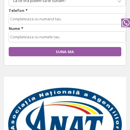
La ce ora putem sa te sunam?
Telefon
*
Nume
*