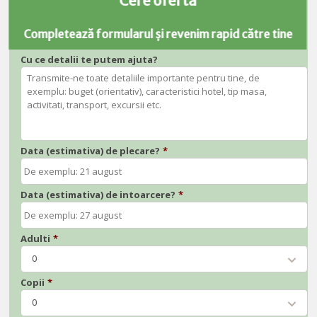
Cere ofertă
Completează formularul și revenim rapid către tine
Cu ce detalii te putem ajuta?
Data (estimativa) de plecare?
*
Data (estimativa) de intoarcere?
*
Adulti
*
0
Copii
*
0