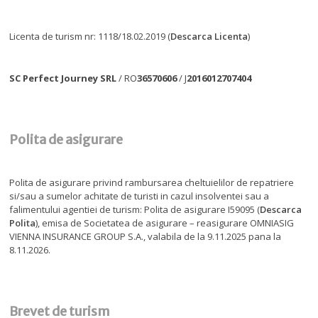
Licenta de turism nr: 1118/18.02.2019 (
Descarca Licenta
)
SC Perfect Journey SRL
/ RO
36570606
/ J
2016012707404
Polita de asigurare
Polita de asigurare privind rambursarea cheltuielilor de repatriere
si/sau a sumelor achitate de turisti in cazul insolventei sau a
falimentului agentiei de turism: Polita de asigurare I59095 (
Descarca
Polita
), emisa de Societatea de asigurare – reasigurare OMNIASIG
VIENNA INSURANCE GROUP S.A., valabila de la 9.11.2025 pana la
8.11.2026.
Brevet de turism