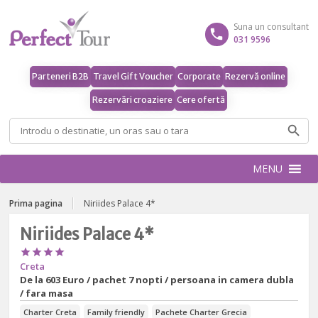
Suna un consultant
031 9596
Parteneri B2B
Travel Gift Voucher
Corporate
Rezervă online
Rezervări croaziere
Cere ofertă
Caută
după:
MENU
Prima pagina
Niriides Palace 4*
Niriides Palace 4*




Creta
De la
603 Euro / pachet 7 nopti / persoana in camera dubla
/ fara masa
Charter Creta
Family friendly
Pachete Charter Grecia