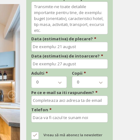
Data (estimativa) de plecare?
*
Data (estimativa) de intoarcere?
*
Adulti
*
Copii
*
0
0
Pe ce e-mail sa iti raspundem?
*
Telefon
*
Vreau să mă abonez la newsletter