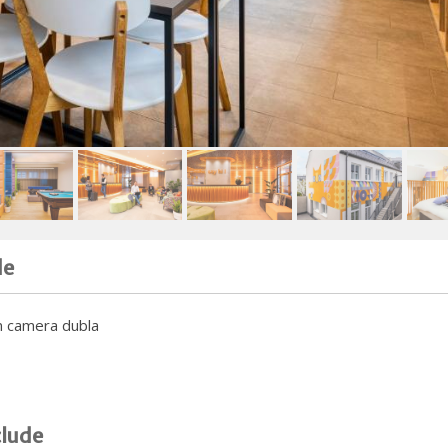
de
in camera dubla
clude