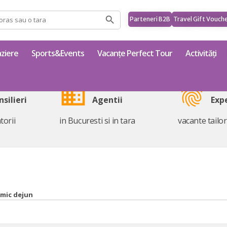
Parteneri B2B
Travel Gift Vouch
ziere
Sports&Events
Vacanțe Perfect Tour
Activități
business
fingerprint
nsilieri
Agentii
Exp
torii
in Bucuresti si in tara
vacante tailo
 mic dejun