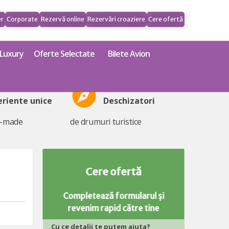
er
Corporate
Rezervă online
Rezervări croaziere
Cere ofertă
Luxury
Oferte Selectate
Bilete Avion
explore
eriente unice
Deschizatori
r-made
de drumuri turistice
Cere ofertă
Completează formularul și
revenim rapid către tine
Cu ce detalii te putem ajuta?