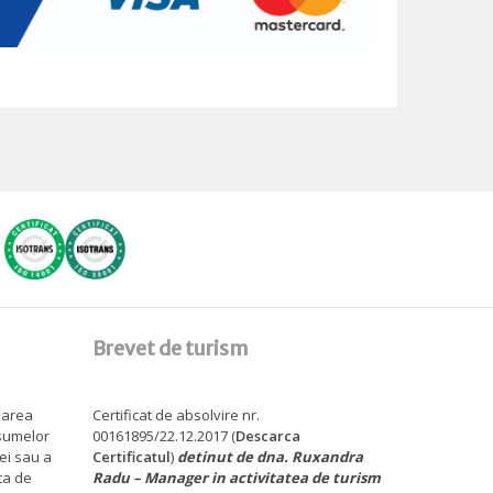
Brevet de turism
sarea
Certificat de absolvire nr.
 sumelor
00161895/22.12.2017 (
Descarca
tei sau a
Certificatul
)
detinut de dna. Ruxandra
ita de
Radu – Manager in activitatea de turism