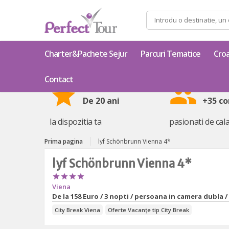
Caută
după:
Charter&Pachete Sejur
Parcuri Tematice
Croa
Contact
star
group
De 20 ani
+35 co
la dispozitia ta
pasionati de cala
Prima pagina
lyf Schönbrunn Vienna 4*
lyf Schönbrunn Vienna 4*




Viena
De la
158 Euro / 3 nopti / persoana in camera dubla /
City Break Viena
Oferte Vacanțe tip City Break