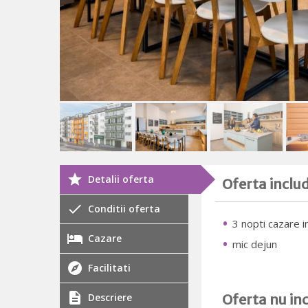
Detalii oferta
Oferta inclu
Conditii oferta
3 nopti cazare 
Cazare
mic dejun
Facilitati
Descriere
Oferta nu in