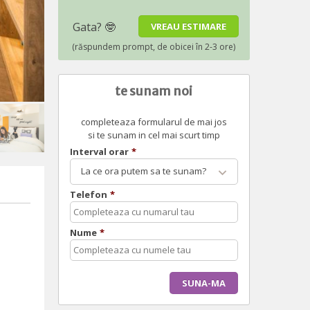
te sunam noi
completeaza formularul de mai jos
si te sunam in cel mai scurt timp
Interval orar
*
La ce ora putem sa te sunam?
Telefon
*
Nume
*