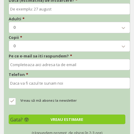
Data (estimativa) de intoarcere?
*
Adulti
*
0
Copii
*
0
Pe ce e-mail sa iti raspundem?
*
Telefon
*
Vreau să mă abonez la newsletter