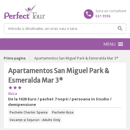
Suna un consultant
031 9596
Caută
după:
MENU
Prima pagina
Apartamentos San Miguel Park & Esmeralda Mar 3*
Apartamentos San Miguel Park &
Esmeralda Mar 3*



Ibiza
De la
1020 Euro / pachet 7 nopti / persoana in Studio /
demipensiune
Pachete Charter Spania
Pachete Ibiza
Vacanțe și Sejururi - Adults Only