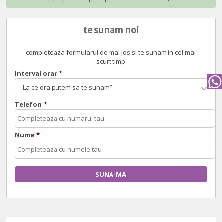
te sunam noi
completeaza formularul de mai jos si te sunam in cel mai
scurt timp
Interval orar
*
La ce ora putem sa te sunam?
Telefon
*
Nume
*