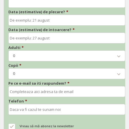
Data (estimativa) de plecare?
*
Data (estimativa) de intoarcere?
*
Adulti
*
0
Copii
*
0
Pe ce e-mail sa iti raspundem?
*
Telefon
*
Vreau să mă abonez la newsletter