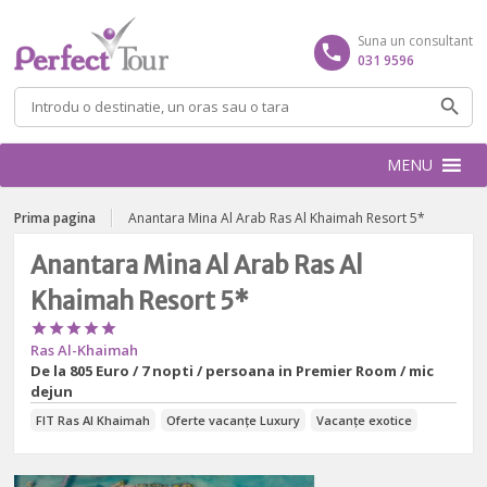
Suna un consultant
031 9596
Caută
după:
MENU
Prima pagina
Anantara Mina Al Arab Ras Al Khaimah Resort 5*
Anantara Mina Al Arab Ras Al
Khaimah Resort 5*





Ras Al-Khaimah
De la
805 Euro / 7 nopti / persoana in Premier Room / mic
dejun
FIT Ras Al Khaimah
Oferte vacanțe Luxury
Vacanțe exotice