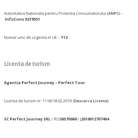
Autoritatea Nationala pentru Protectia Consumatorului (
ANPC
) –
InfoCons 0219551
Numar unic de urgenta in UE –
112
Licenta de turism
Agentia Perfect Journey – Perfect Tour
Licenta de turism nr: 1118/18.02.2019 (
Descarca Licenta
)
SC Perfect Journey SRL
/ RO
36570606
/ J
2016012707404